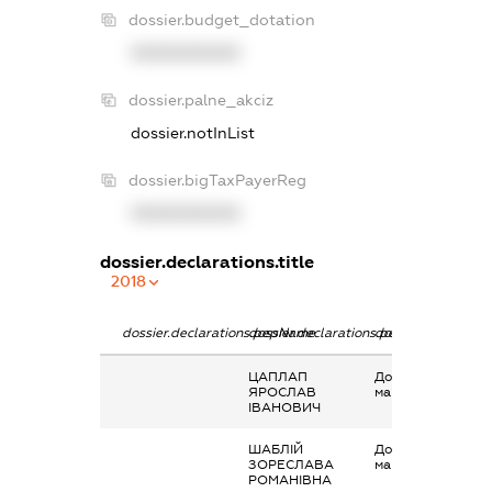
dossier.budget_dotation
XXXXXXXXXX
dossier.palne_akciz
dossier.notInList
dossier.bigTaxPayerReg
XXXXXXXXXX
dossier.declarations.title
2018
dossier.declarations.pepName
dossier.declarations.personName
dossier.declaratio
ЦАПЛАП
Дохід від наданн
ЯРОСЛАВ
майна в оренду
ІВАНОВИЧ
ШАБЛІЙ
Дохід від наданн
ЗОРЕСЛАВА
майна в оренду
РОМАНІВНА