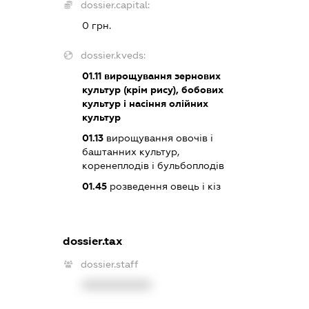
dossier.capital:
0 грн.
dossier.kveds:
01.11
вирощування зернових
культур (крім рису), бобових
культур і насіння олійних
культур
01.13
вирощування овочів і
баштанних культур,
коренеплодів і бульбоплодів
01.45
розведення овець і кіз
dossier.tax
dossier.staff
XXXXXXXXXX