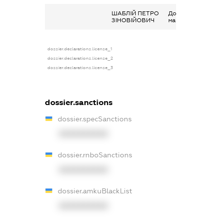
ШАБЛІЙ ПЕТРО
Дохід від наданн
ЗІНОВІЙОВИЧ
майна в оренду
dossier.declarations.license_1
dossier.declarations.license_2
dossier.declarations.license_3
dossier.sanctions
dossier.specSanctions
XXXXXXXXXX
dossier.rnboSanctions
XXXXXXXXXX
dossier.amkuBlackList
XXXXXXXXXX