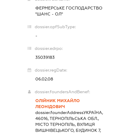
ФЕРМЕРСЬКЕ ГОСПОДАРСТВО
"ШАНС - ОЛ"
dossier.opfSubType:
-
dossier.edrpo:
35039183
dossier.regDate:
06.02.08
dossier.foundersAndBenef:
ОЛІЙНИК МИХАЙЛО
ЛЕОНІДОВИЧ
dossier.founderAddress
УКРАЇНА,
46016, ТЕРНОПІЛЬСЬКА ОБЛ.,
МІСТО ТЕРНОПІЛЬ, ВУЛИЦЯ
ВИШНІВЕЦЬКОГО, БУДИНОК 7,