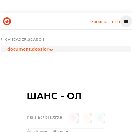
CAHEADER.GETTEST
CAHEADER.SEARCH
document.dossier
ШАНС - ОЛ
riskFactors.title
0
0
0
dossier.fullName: