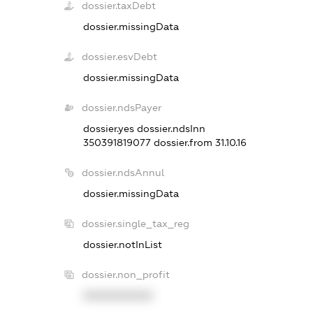
dossier.taxDebt
dossier.missingData
dossier.esvDebt
dossier.missingData
dossier.ndsPayer
dossier.yes
dossier.ndsInn
350391819077
dossier.from 31.10.16
dossier.ndsAnnul
dossier.missingData
dossier.single_tax_reg
dossier.notInList
dossier.non_profit
XXXXXXXXXX