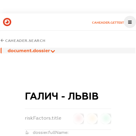
CAHEADER.GETTEST
CAHEADER.SEARCH
document.dossier
ГАЛИЧ - ЛЬВІВ
riskFactors.title
0
0
0
dossier.fullName: