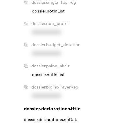
dossier.single_tax_reg
dossier.notInList
dossier.non_profit
XXXXXXXXXX
dossier.budget_dotation
XXXXXXXXXX
dossier.palne_akciz
dossier.notInList
dossier.bigTaxPayerReg
XXXXXXXXXX
dossier.declarations.title
dossier.declarations.noData