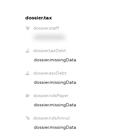
dossier.tax
dossier.staff
XXXXXXXXXX
dossier.taxDebt
dossier.missingData
dossier.esvDebt
dossier.missingData
dossier.ndsPayer
dossier.missingData
dossier.ndsAnnul
dossier.missingData