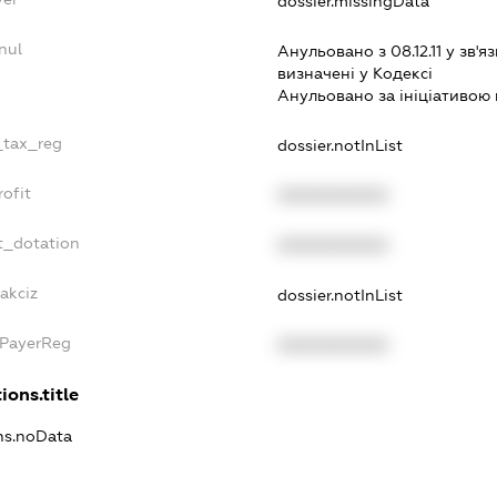
dossier.missingData
nul
Анульовано з 08.12.11 у зв'яз
визначенi у Кодексi
Анульовано за iнiцiативою 
e_tax_reg
dossier.notInList
rofit
XXXXXXXXXX
t_dotation
XXXXXXXXXX
akciz
dossier.notInList
xPayerReg
XXXXXXXXXX
ions.title
ons.noData