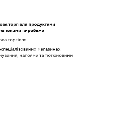
ова торгівля продуктами
ютюновими виробами
ова торгівля
еспеціалізованих магазинах
чування, напоями та тютюновими