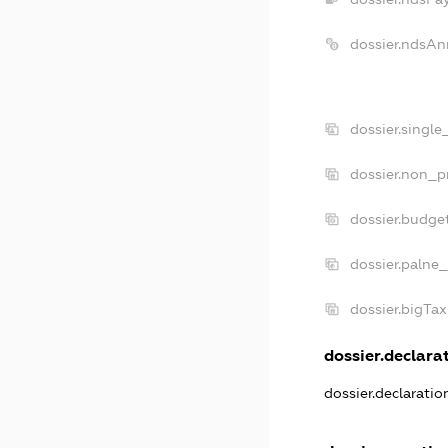
dossier.ndsAn
dossier.singl
dossier.non_p
dossier.budge
dossier.palne_
dossier.bigTa
dossier.declarat
dossier.declarati