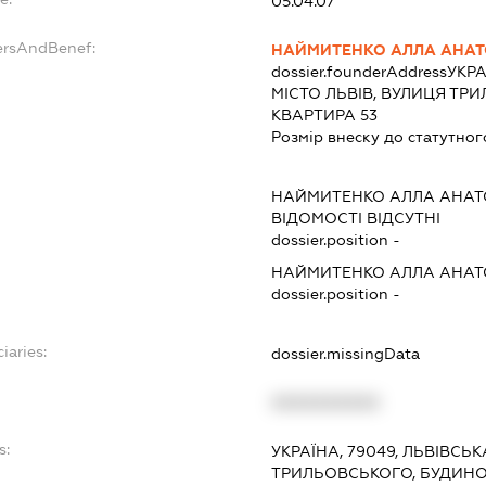
05.04.07
ersAndBenef:
НАЙМИТЕНКО АЛЛА АНАТ
dossier.founderAddress
УКРА
МІСТО ЛЬВІВ, ВУЛИЦЯ ТР
КВАРТИРА 53
Розмір внеску до статутног
НАЙМИТЕНКО АЛЛА АНАТ
ВІДОМОСТІ ВІДСУТНІ
dossier.position -
НАЙМИТЕНКО АЛЛА АНАТ
dossier.position -
iaries:
dossier.missingData
XXXXXXXXXX
s:
УКРАЇНА, 79049, ЛЬВІВСЬК
ТРИЛЬОВСЬКОГО, БУДИНОК