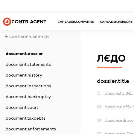
CONTR AGENT
CAHEADER.COMPANIES
CAHEADER.PERSONS
CAHEADER.SEARCH
document.dossier
ЛЄДО
document.statements
document.history
dossier.title
document.inspections
dossier.fullNa
document.bankruptcy
dossier.opfSu
document.court
document.taxdebts
dossier.edrpo:
document.enforcements
dossier.regDat