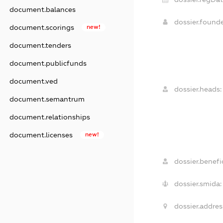
document.balances
dossier.found
document.scorings
new!
document.tenders
document.publicfunds
document.ved
dossier.heads:
document.semantrum
document.relationships
document.licenses
new!
dossier.benefic
dossier.smida:
dossier.addres