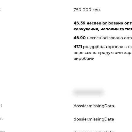
:
750 000 грн.
46.39
неспеціалізована опт
харчування, напоями та т
46.90
неспеціалізована опт
47.11
роздрібна торгівля в н
переважно продуктами хар
виробами
XXXXXXXXXX
bt
dossier.missingData
bt
dossier.missingData
yer