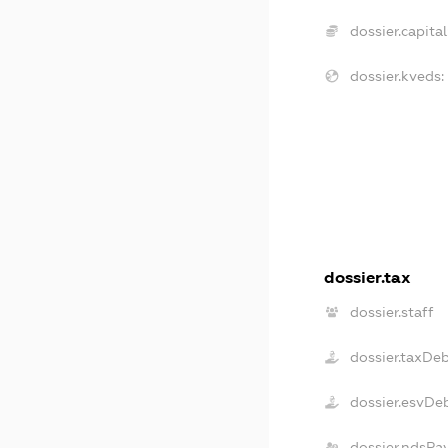
dossier.capital
dossier.kveds:
dossier.tax
dossier.staff
dossier.taxDe
dossier.esvDe
dossier.ndsPa