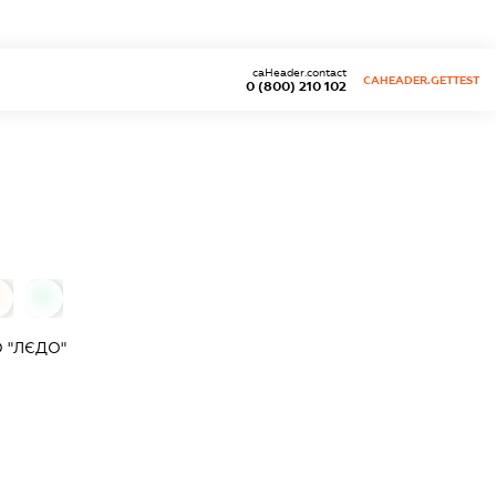
caHeader.contact
CAHEADER.GETTEST
0 (800) 210 102
0
 "ЛЄДО"