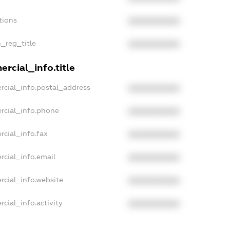
tions
XXXXXXXXXX
n_reg_title
XXXXXXXXXX
rcial_info.title
rcial_info.postal_address
XXXXXXXXXX
rcial_info.phone
XXXXXXXXXX
rcial_info.fax
XXXXXXXXXX
rcial_info.email
XXXXXXXXXX
rcial_info.website
XXXXXXXXXX
cial_info.activity
XXXXXXXXXX