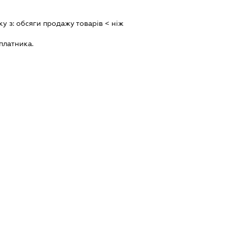
ку з:
обсяги продажу товарiв < нiж
платника.