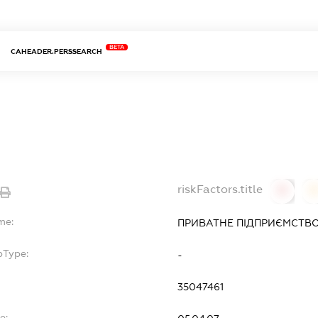
BETA
CAHEADER.PERSSEARCH
riskFactors.title
0
0
me:
ПРИВАТНЕ ПІДПРИЄМСТВО
bType:
-
35047461
e: