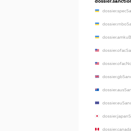
dossier.sanctio
dossier.specS
dossier.rnboS
dossier.amkuB
dossier.ofacS
dossier.ofac
dossier.gbSan
dossier.ausSa
dossier.euSan
dossier.japan
dossier.canad