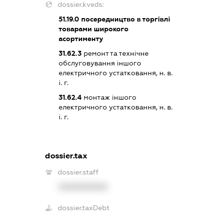
dossier.kveds:
51.19.0
посередництво в торгівлі
товарами широкого
асортименту
31.62.3
ремонт та технічне
обслуговування іншого
електричного устатковання, н. в.
і. г.
31.62.4
монтаж іншого
електричного устатковання, н. в.
і. г.
dossier.tax
dossier.staff
XXXXXXXXXX
dossier.taxDebt