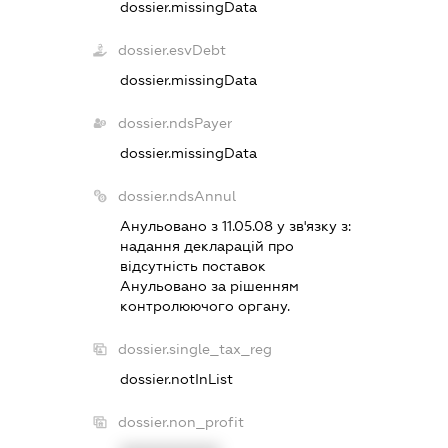
dossier.missingData
dossier.esvDebt
dossier.missingData
dossier.ndsPayer
dossier.missingData
dossier.ndsAnnul
Анульовано з 11.05.08 у зв'язку з:
надання декларацiй про
вiдсутнiсть поставок
Анульовано за рiшенням
контролюючого органу.
dossier.single_tax_reg
dossier.notInList
dossier.non_profit