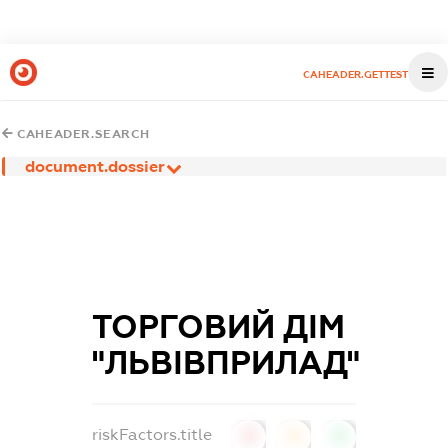
CAHEADER.GETTEST
CAHEADER.SEARCH
document.dossier
ТОРГОВИЙ ДІМ
"ЛЬВІВПРИЛАД"
riskFactors.title
0
0
0