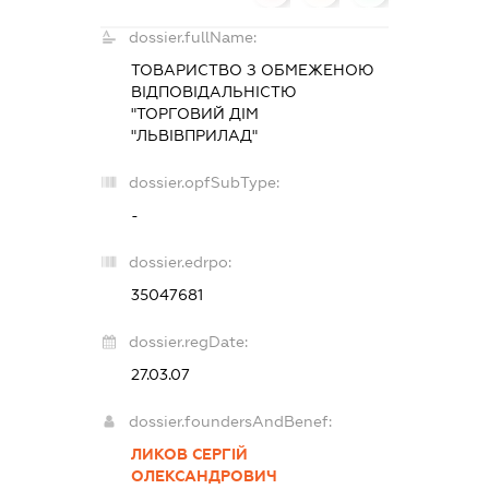
dossier.fullName:
ТОВАРИСТВО З ОБМЕЖЕНОЮ
ВІДПОВІДАЛЬНІСТЮ
"ТОРГОВИЙ ДІМ
"ЛЬВІВПРИЛАД"
dossier.opfSubType:
-
dossier.edrpo:
35047681
dossier.regDate:
27.03.07
dossier.foundersAndBenef:
ЛИКОВ СЕРГІЙ
ОЛЕКСАНДРОВИЧ