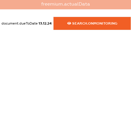
freemium.actualData
dossier.commercial_info.phone
XXXXXXXXXX
document.dueToDate
13.12.24
SEARCH.ONMONITORING
dossier.commercial_info.fax
XXXXXXXXXX
dossier.commercial_info.email
XXXXXXXXXX
dossier.commercial_info.website
XXXXXXXXXX
dossier.commercial_info.activity
XXXXXXXXXX
freemium.exampleText_1