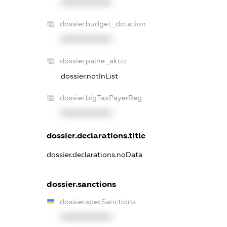
XXXXXXXXXX
dossier.budget_dotation
XXXXXXXXXX
dossier.palne_akciz
dossier.notInList
dossier.bigTaxPayerReg
XXXXXXXXXX
dossier.declarations.title
dossier.declarations.noData
dossier.sanctions
dossier.specSanctions
XXXXXXXXXX