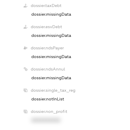
dossier.taxDebt
dossier.missingData
dossier.esvDebt
dossier.missingData
dossier.ndsPayer
dossier.missingData
dossier.ndsAnnul
dossier.missingData
dossier.single_tax_reg
dossier.notInList
dossier.non_profit
XXXXXXXXXX