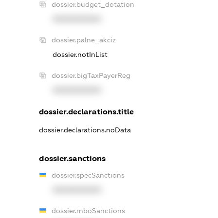
dossier.budget_dotation
XXXXXXXXXX
dossier.palne_akciz
dossier.notInList
dossier.bigTaxPayerReg
XXXXXXXXXX
dossier.declarations.title
dossier.declarations.noData
dossier.sanctions
dossier.specSanctions
XXXXXXXXXX
dossier.rnboSanctions