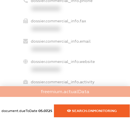
dossier.commercial_info.phone
XXXXXXXXXX
dossier.commercial_info.fax
XXXXXXXXXX
dossier.commercial_info.email
XXXXXXXXXX
dossier.commercial_info.website
XXXXXXXXXX
dossier.commercial_info.activity
XXXXXXXXXX
freemium.actualData
document.dueToDate
05.07.25
SEARCH.ONMONITORING
freemium.exampleText_1
freemium.exampleText_2
freemium.anonymousPerSearch2