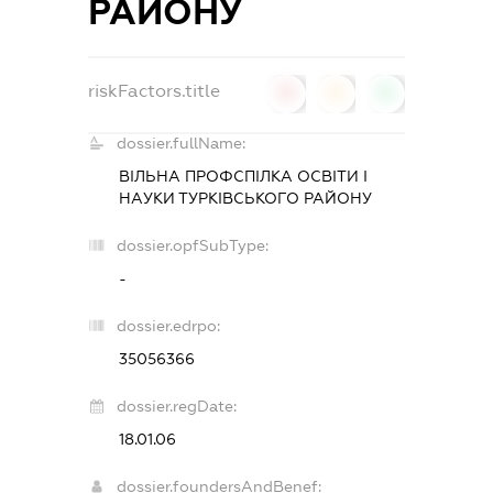
РАЙОНУ
riskFactors.title
0
0
0
dossier.fullName:
ВІЛЬНА ПРОФСПІЛКА ОСВІТИ І
НАУКИ ТУРКІВСЬКОГО РАЙОНУ
dossier.opfSubType:
-
dossier.edrpo:
35056366
dossier.regDate:
18.01.06
dossier.foundersAndBenef: