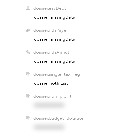
dossier.esvDebt
dossier.missingData
dossier.ndsPayer
dossier.missingData
dossier.ndsAnnul
dossier.missingData
dossier.single_tax_reg
dossier.notInList
dossier.non_profit
XXXXXXXXXX
dossier.budget_dotation
XXXXXXXXXX