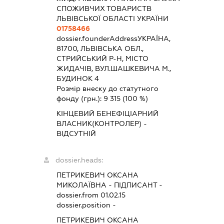
СПОЖИВЧИХ ТОВАРИСТВ
ЛЬВІВСЬКОЇ ОБЛАСТІ УКРАЇНИ
01758466
dossier.founderAddress
УКРАЇНА,
81700, ЛЬВІВСЬКА ОБЛ.,
СТРИЙСЬКИЙ Р-Н, МІСТО
ЖИДАЧІВ, ВУЛ.ШАШКЕВИЧА М.,
БУДИНОК 4
Розмір внеску до статутного
фонду (грн.):
9 315
(100 %)
КІНЦЕВИЙ БЕНЕФІЦІАРНИЙ
ВЛАСНИК(КОНТРОЛЕР) -
ВІДСУТНІЙ
dossier.heads:
ПЕТРИКЕВИЧ ОКСАНА
МИКОЛАЇВНА
-
ПІДПИСАНТ
-
dossier.from 01.02.15
dossier.position -
ПЕТРИКЕВИЧ ОКСАНА