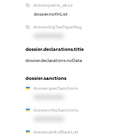
dossier.palne_akciz
dossier.notInList
dossier.bigTaxPayerReg
XXXXXXXXXX
dossier.declarations.title
dossier.declarations.noData
dossier.sanctions
dossier.specSanctions
XXXXXXXXXX
dossier.rnboSanctions
XXXXXXXXXX
dossier.amkuBlackList