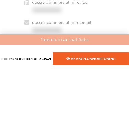
dossier.commercial_info.fax
XXXXXXXXXX
dossier.commercial_info.email
XXXXXXXXXX
freemium.actualData
dossier.commercial_info.website
XXXXXXXXXX
document.dueToDate
18.05.21
SEARCH.ONMONITORING
dossier.commercial_info.activity
XXXXXXXXXX
freemium.exampleText_1
freemium.exampleText_2
freemium.anonymousPerSearch2
FREEMIUM.DETAILS
FREEMIUM.REGISTER