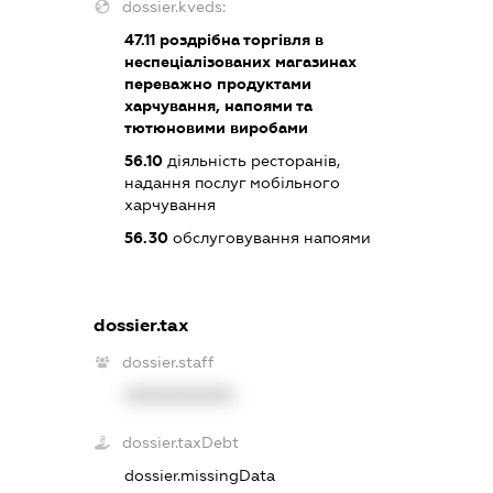
dossier.kveds:
47.11
роздрібна торгівля в
неспеціалізованих магазинах
переважно продуктами
харчування, напоями та
тютюновими виробами
56.10
діяльність ресторанів,
надання послуг мобільного
харчування
56.30
обслуговування напоями
dossier.tax
dossier.staff
XXXXXXXXXX
dossier.taxDebt
dossier.missingData