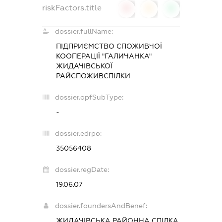
riskFactors.title
0
0
0
dossier.fullName:
ПІДПРИЄМСТВО СПОЖИВЧОЇ
КООПЕРАЦІЇ "ГАЛИЧАНКА"
ЖИДАЧІВСЬКОЇ
РАЙСПОЖИВСПІЛКИ
dossier.opfSubType:
-
dossier.edrpo:
35056408
dossier.regDate:
19.06.07
dossier.foundersAndBenef:
ЖИДАЧІВСЬКА РАЙОННА СПІЛКА