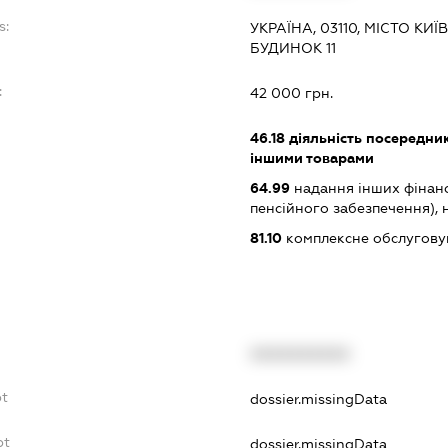
s:
УКРАЇНА, 03110, МІСТО КИ
БУДИНОК 11
:
42 000 грн.
46.18
діяльність посередникі
іншими товарами
64.99
надання інших фінанс
пенсійного забезпечення), н.в
81.10
комплексне обслуговув
XXXXXXXXXX
bt
dossier.missingData
bt
dossier.missingData