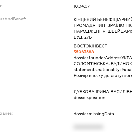
e:
18.04.07
ersAndBenef:
КІНЦЕВИЙ БЕНЕФІЦІАРНИЙ
ГРОМАДЯНИН ІЗРАЇЛЮ НІСА
НАРОДЖЕННЯ, ШВЕЙЦАРІЯ
БУД. 27Б
ВОСТОКІНВЕСТ
35063588
dossier.founderAddress
УКРА
СОЛОМ'ЯНСЬКА, БУДИНОК 
statements.nationality:
Укра
Розмір внеску до статутног
ДУБКОВА ІРИНА ВАСИЛІВ
dossier.position -
iaries:
dossier.missingData
XXXXXXXXXX