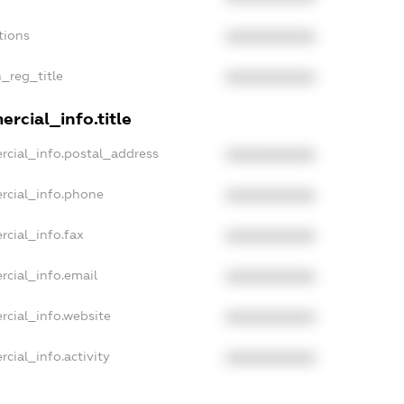
tions
XXXXXXXXXX
n_reg_title
XXXXXXXXXX
rcial_info.title
rcial_info.postal_address
XXXXXXXXXX
rcial_info.phone
XXXXXXXXXX
rcial_info.fax
XXXXXXXXXX
rcial_info.email
XXXXXXXXXX
rcial_info.website
XXXXXXXXXX
cial_info.activity
XXXXXXXXXX