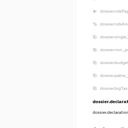
dossier.ndsPa
dossier.ndsAn
dossier.singl
dossier.non_p
dossier.budge
dossier.palne_
dossier.bigTa
dossier.declarat
dossier.declarati