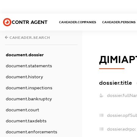
CONTR AGENT
CAHEADER.COMPANIES
CAHEADER.PERSONS
CAHEADER.SEARCH
document.dossier
ДІМІАР
document.statements
document.history
dossier.title
document.inspections
dossier.fullNa
document.bankruptcy
document.court
dossier.opfSu
document.taxdebts
dossier.edrpo:
document.enforcements