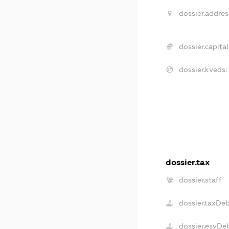
dossier.addres
dossier.capital
dossier.kveds:
dossier.tax
dossier.staff
dossier.taxDe
dossier.esvDe