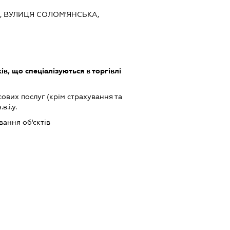
ЇВ, ВУЛИЦЯ СОЛОМ'ЯНСЬКА,
в, що спеціалізуються в торгівлі
ових послуг (крім страхування та
.і.у.
ання об'єктів