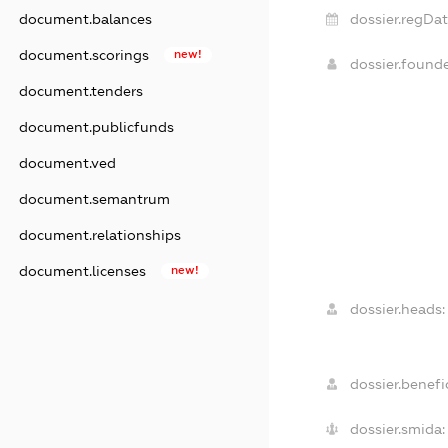
document.balances
dossier.regDat
document.scorings
new!
dossier.found
document.tenders
document.publicfunds
document.ved
document.semantrum
document.relationships
document.licenses
new!
dossier.heads:
dossier.benefic
dossier.smida: