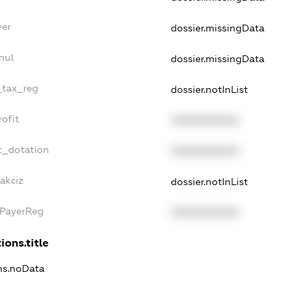
yer
dossier.missingData
nul
dossier.missingData
e_tax_reg
dossier.notInList
rofit
XXXXXXXXXX
t_dotation
XXXXXXXXXX
akciz
dossier.notInList
xPayerReg
XXXXXXXXXX
ions.title
ons.noData