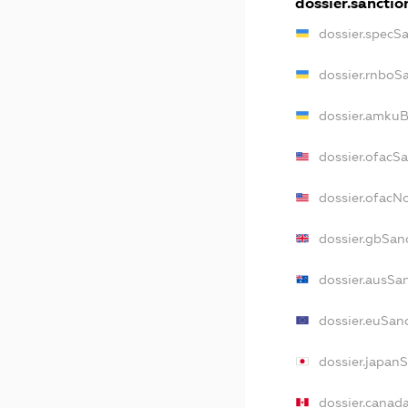
dossier.sanctio
dossier.specS
dossier.rnboS
dossier.amkuB
dossier.ofacS
dossier.ofac
dossier.gbSan
dossier.ausSa
dossier.euSan
dossier.japan
dossier.canad