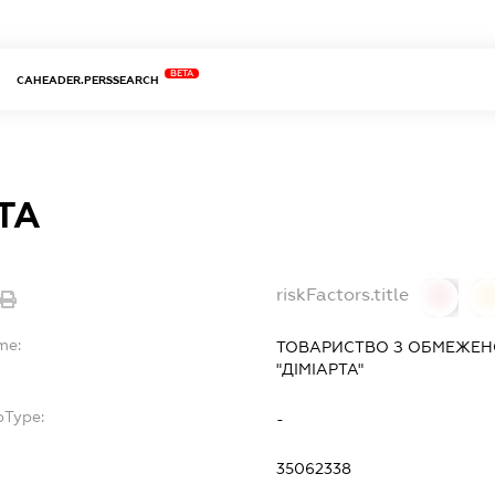
BETA
CAHEADER.PERSSEARCH
ТА
riskFactors.title
0
0
me:
ТОВАРИСТВО З ОБМЕЖЕН
"ДІМІАРТА"
bType:
-
35062338