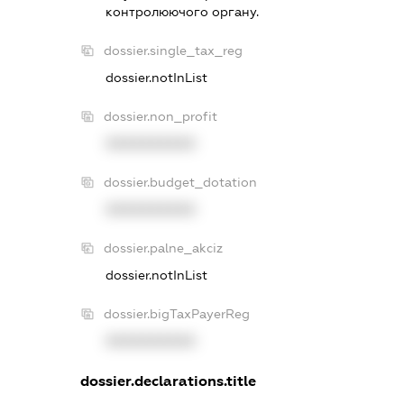
контролюючого органу.
dossier.single_tax_reg
dossier.notInList
dossier.non_profit
XXXXXXXXXX
dossier.budget_dotation
XXXXXXXXXX
dossier.palne_akciz
dossier.notInList
dossier.bigTaxPayerReg
XXXXXXXXXX
dossier.declarations.title