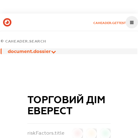
CAHEADER.GETTEST
CAHEADER.SEARCH
document.dossier
ТОРГОВИЙ ДІМ
ЕВЕРЕСТ
riskFactors.title
0
0
0