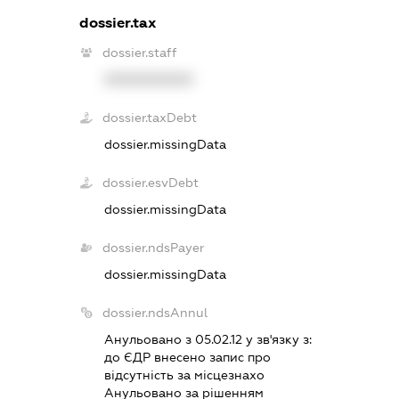
dossier.tax
dossier.staff
XXXXXXXXXX
dossier.taxDebt
dossier.missingData
dossier.esvDebt
dossier.missingData
dossier.ndsPayer
dossier.missingData
dossier.ndsAnnul
Анульовано з 05.02.12 у зв'язку з:
до ЄДР внесено запис про
вiдсутнiсть за мiсцезнахо
Анульовано за рiшенням