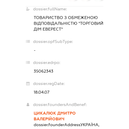
dossier.fullName:
ТОВАРИСТВО З ОБМЕЖЕНОЮ
ВІДПОВІДАЛЬНІСТЮ "ТОРГОВИЙ
ДІМ ЕВЕРЕСТ"
dossier.opfSubType:
-
dossier.edrpo:
35062343
dossier.regDate:
18.04.07
dossier.foundersAndBenef:
ЦИКАЛЮК ДМИТРО
ВАЛЕРІЙОВИЧ
dossier.founderAddress
УКРАЇНА,