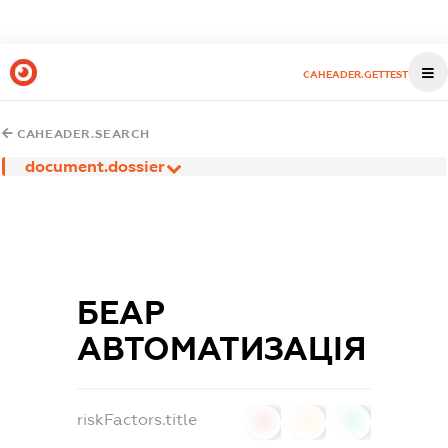
CAHEADER.GETTEST
CAHEADER.SEARCH
document.dossier
БЕАР
АВТОМАТИЗАЦІЯ
riskFactors.title
0
0
0