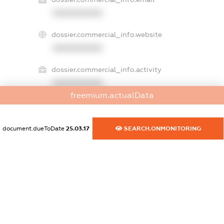
XXXXXXXXXX
dossier.commercial_info.website
XXXXXXXXXX
dossier.commercial_info.activity
XXXXXXXXXX
freemium.actualData
freemium.exampleText_1
document.dueToDate
25.03.17
SEARCH.ONMONITORING
freemium.exampleText_2
freemium.anonymousPerSearch2
FREEMIUM.DETAILS
FREEMIUM.REGISTER