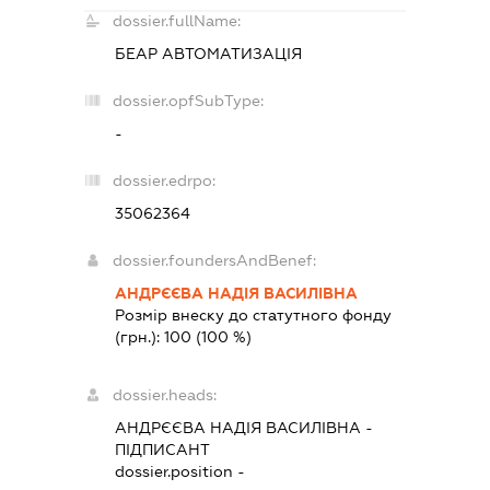
dossier.fullName:
БЕАР АВТОМАТИЗАЦІЯ
dossier.opfSubType:
-
dossier.edrpo:
35062364
dossier.foundersAndBenef:
АНДРЄЄВА НАДІЯ ВАСИЛІВНА
Розмір внеску до статутного фонду
(грн.):
100
(100 %)
dossier.heads:
АНДРЄЄВА НАДІЯ ВАСИЛІВНА
-
ПІДПИСАНТ
dossier.position -