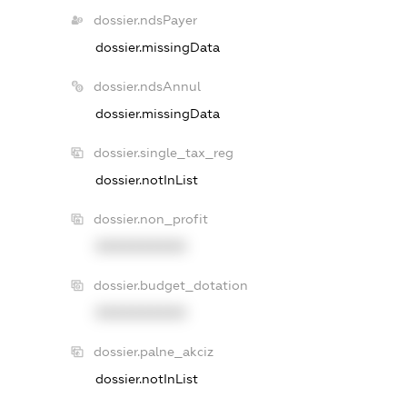
dossier.ndsPayer
dossier.missingData
dossier.ndsAnnul
dossier.missingData
dossier.single_tax_reg
dossier.notInList
dossier.non_profit
XXXXXXXXXX
dossier.budget_dotation
XXXXXXXXXX
dossier.palne_akciz
dossier.notInList