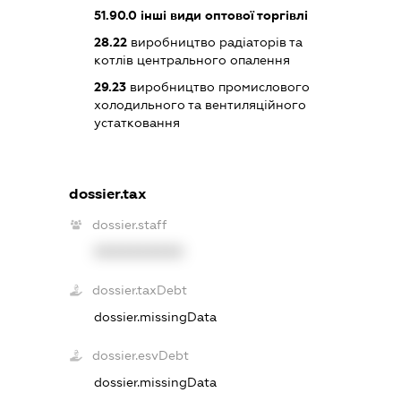
51.90.0
інші види оптової торгівлі
28.22
виробництво радіаторів та
котлів центрального опалення
29.23
виробництво промислового
холодильного та вентиляційного
устатковання
dossier.tax
dossier.staff
XXXXXXXXXX
dossier.taxDebt
dossier.missingData
dossier.esvDebt
dossier.missingData