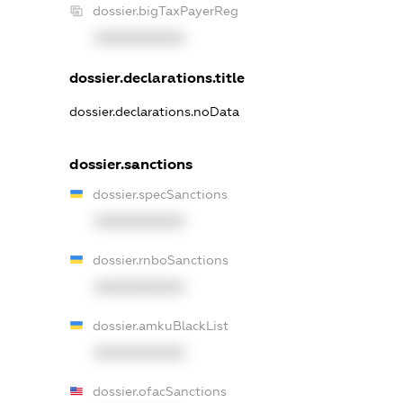
dossier.bigTaxPayerReg
XXXXXXXXXX
dossier.declarations.title
dossier.declarations.noData
dossier.sanctions
dossier.specSanctions
XXXXXXXXXX
dossier.rnboSanctions
XXXXXXXXXX
dossier.amkuBlackList
XXXXXXXXXX
dossier.ofacSanctions