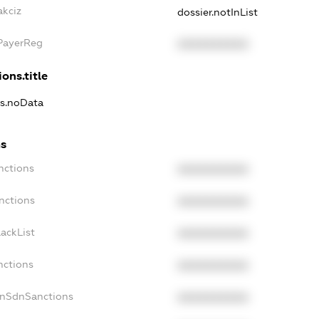
akciz
dossier.notInList
xPayerReg
XXXXXXXXXX
ons.title
ns.noData
ns
nctions
XXXXXXXXXX
nctions
XXXXXXXXXX
ackList
XXXXXXXXXX
nctions
XXXXXXXXXX
onSdnSanctions
XXXXXXXXXX