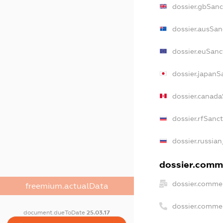
dossier.gbSanc
dossier.ausSan
dossier.euSanc
dossier.japanS
dossier.canad
dossier.rfSanc
dossier.russian
dossier.comme
dossier.commer
freemium.actualData
dossier.comme
document.dueToDate
25.03.17