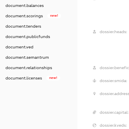
document.balances
document.scorings
new!
document.tenders
dossier.heads:
document.publicfunds
document.ved
document.semantrum
document.relationships
dossier.benefic
document.licenses
new!
dossier.smida:
dossier.address
dossier.capital:
dossier.kveds: