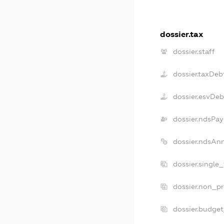
dossier.tax
dossier.staff
dossier.taxDeb
dossier.esvDeb
dossier.ndsPay
dossier.ndsAn
dossier.single
dossier.non_pr
dossier.budge