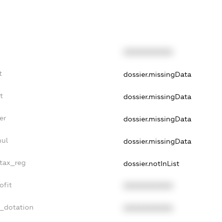
XXXXXXXXXX
t
dossier.missingData
t
dossier.missingData
er
dossier.missingData
nul
dossier.missingData
_tax_reg
dossier.notInList
ofit
XXXXXXXXXX
t_dotation
XXXXXXXXXX