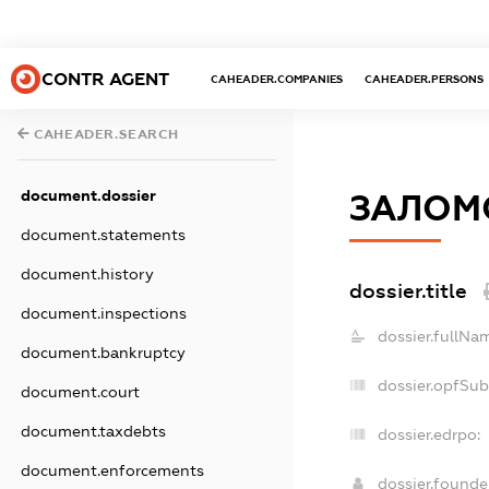
CONTR AGENT
CAHEADER.COMPANIES
CAHEADER.PERSONS
CAHEADER.SEARCH
document.dossier
ЗАЛОМ
document.statements
document.history
dossier.title
document.inspections
dossier.fullNa
document.bankruptcy
dossier.opfSub
document.court
document.taxdebts
dossier.edrpo:
document.enforcements
dossier.found