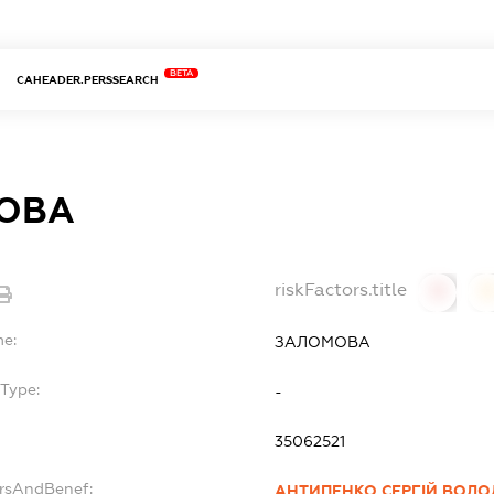
BETA
CAHEADER.PERSSEARCH
ОВА
riskFactors.title
0
0
me:
ЗАЛОМОВА
Type:
-
35062521
ersAndBenef:
АНТИПЕНКО СЕРГІЙ ВОЛ