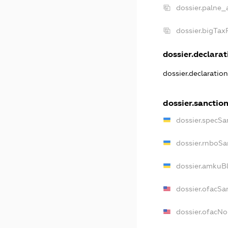
dossier.palne_
dossier.bigTa
dossier.declarati
dossier.declaratio
dossier.sanctio
dossier.specSa
dossier.rnboSa
dossier.amkuBl
dossier.ofacSa
dossier.ofacN