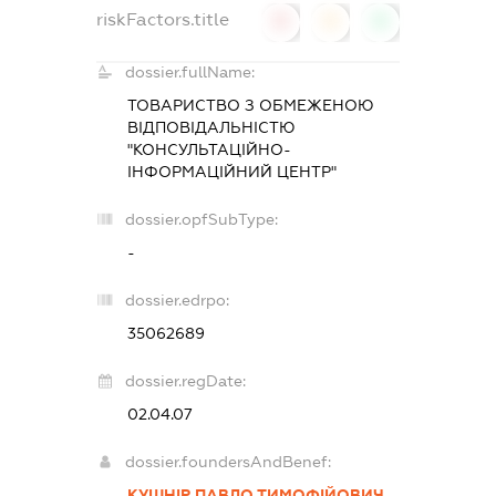
riskFactors.title
0
0
0
dossier.fullName:
ТОВАРИСТВО З ОБМЕЖЕНОЮ
ВІДПОВІДАЛЬНІСТЮ
"КОНСУЛЬТАЦІЙНО-
ІНФОРМАЦІЙНИЙ ЦЕНТР"
dossier.opfSubType:
-
dossier.edrpo:
35062689
dossier.regDate:
02.04.07
dossier.foundersAndBenef:
КУШНІР ПАВЛО ТИМОФІЙОВИЧ