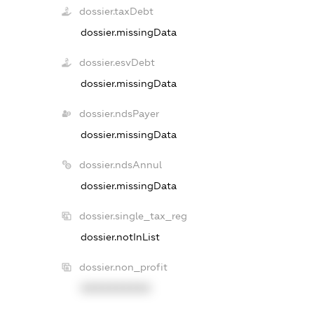
dossier.taxDebt
dossier.missingData
dossier.esvDebt
dossier.missingData
dossier.ndsPayer
dossier.missingData
dossier.ndsAnnul
dossier.missingData
dossier.single_tax_reg
dossier.notInList
dossier.non_profit
XXXXXXXXXX