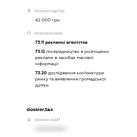
dossier.capital:
42 000 грн.
dossier.kveds:
73.11
рекламні агентства
73.12
посередництво в розміщенні
реклами в засобах масової
інформації
73.20
дослідження кон'юнктури
ринку та виявлення громадської
думки
dossier.tax
dossier.staff
XXXXXXXXXX