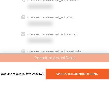
XXXXXXXXXX
dossier.commercial_info.fax
XXXXXXXXXX
dossier.commercial_info.email
XXXXXXXXXX
dossier.commercial_info.website
XXXXXXXXXX
freemium.actualData
dossier.commercial_info.activity
document.dueToDate
25.04.25
SEARCH.ONMONITORING
XXXXXXXXXX
freemium.exampleText_1
freemium.exampleText_2
freemium.anonymousPerSearch2