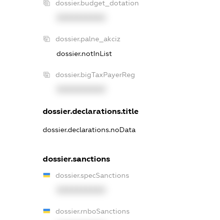
dossier.budget_dotation
XXXXXXXXXX
dossier.palne_akciz
dossier.notInList
dossier.bigTaxPayerReg
XXXXXXXXXX
dossier.declarations.title
dossier.declarations.noData
dossier.sanctions
dossier.specSanctions
XXXXXXXXXX
dossier.rnboSanctions