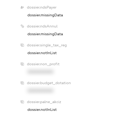
dossier.ndsPayer
dossier.missingData
dossier.ndsAnnul
dossier.missingData
dossier.single_tax_reg
dossier.notInList
dossier.non_profit
XXXXXXXXXX
dossier.budget_dotation
XXXXXXXXXX
dossier.palne_akciz
dossier.notInList