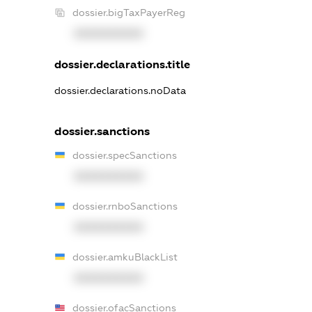
dossier.bigTaxPayerReg
XXXXXXXXXX
dossier.declarations.title
dossier.declarations.noData
dossier.sanctions
dossier.specSanctions
XXXXXXXXXX
dossier.rnboSanctions
XXXXXXXXXX
dossier.amkuBlackList
XXXXXXXXXX
dossier.ofacSanctions