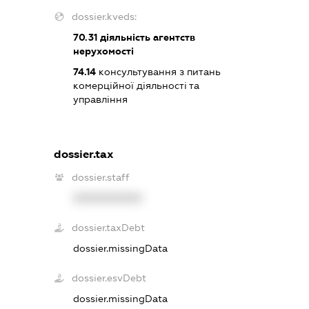
dossier.kveds:
70.31
діяльність агентств
нерухомості
74.14
консультування з питань
комерційної діяльності та
управління
dossier.tax
dossier.staff
XXXXXXXXXX
dossier.taxDebt
dossier.missingData
dossier.esvDebt
dossier.missingData