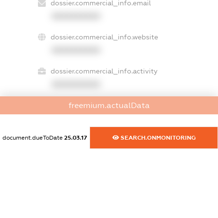
dossier.commercial_info.email
XXXXXXXXXX
dossier.commercial_info.website
XXXXXXXXXX
dossier.commercial_info.activity
XXXXXXXXXX
freemium.actualData
freemium.exampleText_1
freemium.exampleText_2
document.dueToDate
25.03.17
SEARCH.ONMONITORING
freemium.anonymousPerSearch2
FREEMIUM.DETAILS
FREEMIUM.REGISTER