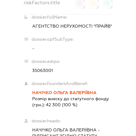
riskFactors.title
0
0
0
dossier.fullName:
АГЕНТСТВО НЕРУХОМОСТІ "ПРАЙВ"
dossier.opfSubType:
-
dossier.edrpo:
35063001
dossier.foundersAndBenef:
НАЧІЧКО ОЛЬГА ВАЛЕРІЇВНА
Розмір внеску до статутного фонду
(грн.):
42 300
(100 %)
dossier.heads:
НАЧІЧКО ОЛЬГА ВАЛЕРІЇВНА
-
ПІДПИСАНТ
ЗГІДНО СТАТУТУ