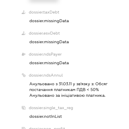
dossier.taxDebt
dossier.missingData
dossier.esvDebt
dossier.missingData
dossier.ndsPayer
dossier.missingData
dossier.ndsAnnul
Анульовано з 31.03.11 у зв'язку з:
Обсяг
постачання платникам ПДВ < 50%
Анульовано за iнiцiативою платника.
dossier.single_tax_reg
dossier.notInList
dossier.non_profit