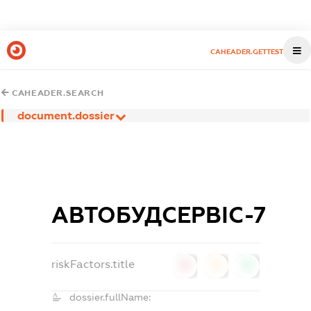
CAHEADER.GETTEST
CAHEADER.SEARCH
document.dossier
АВТОБУДСЕРВІС-7
riskFactors.title
0
0
0
dossier.fullName: