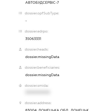
АВТОБУДСЕРВІС-7
dossier.opfSubType:
-
dossier.edrpo:
35063331
dossier.heads:
dossier.missingData
dossier.beneficiaries:
dossier.missingData
dossier.smida:
XXXXXXXXXX
dossier.address:
83004, ДОНЕЦЬКА ОБЛ., ДОНЕЦЬК,