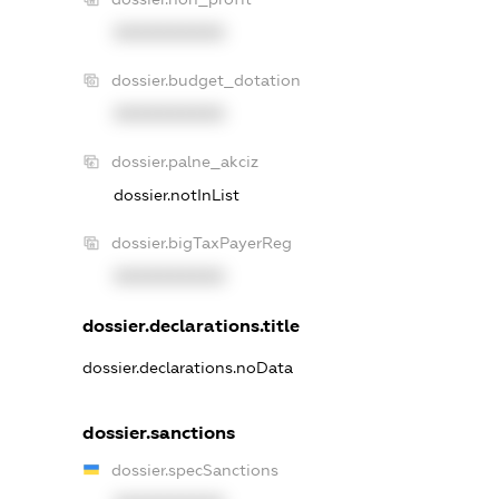
XXXXXXXXXX
dossier.budget_dotation
XXXXXXXXXX
dossier.palne_akciz
dossier.notInList
dossier.bigTaxPayerReg
XXXXXXXXXX
dossier.declarations.title
dossier.declarations.noData
dossier.sanctions
dossier.specSanctions