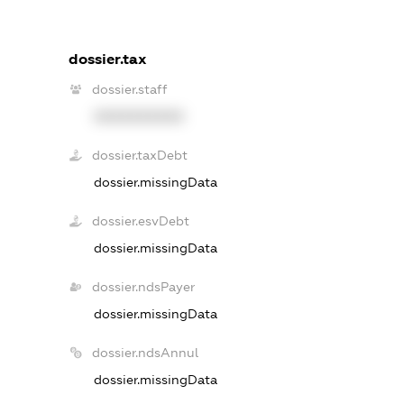
dossier.tax
dossier.staff
XXXXXXXXXX
dossier.taxDebt
dossier.missingData
dossier.esvDebt
dossier.missingData
dossier.ndsPayer
dossier.missingData
dossier.ndsAnnul
dossier.missingData