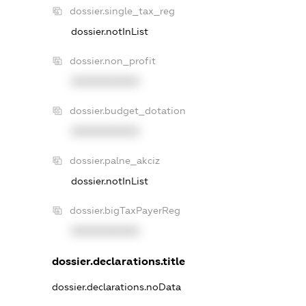
dossier.single_tax_reg
dossier.notInList
dossier.non_profit
XXXXXXXXXX
dossier.budget_dotation
XXXXXXXXXX
dossier.palne_akciz
dossier.notInList
dossier.bigTaxPayerReg
XXXXXXXXXX
dossier.declarations.title
dossier.declarations.noData