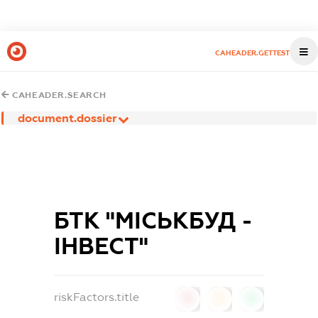
CAHEADER.GETTEST
CAHEADER.SEARCH
document.dossier
БТК "МІСЬКБУД -
ІНВЕСТ"
riskFactors.title
0
0
0