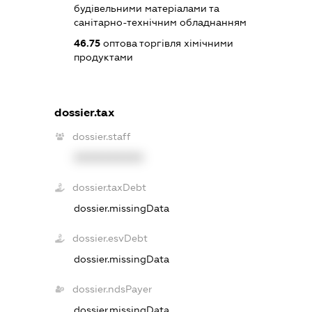
будівельними матеріалами та
санітарно-технічним обладнанням
46.75
оптова торгівля хімічними
продуктами
dossier.tax
dossier.staff
XXXXXXXXXX
dossier.taxDebt
dossier.missingData
dossier.esvDebt
dossier.missingData
dossier.ndsPayer
dossier.missingData