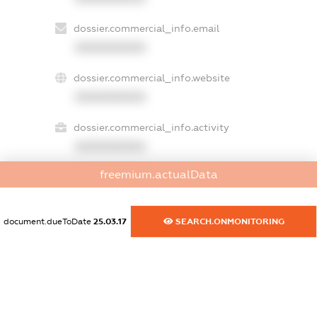
dossier.commercial_info.email
XXXXXXXXXX
dossier.commercial_info.website
XXXXXXXXXX
dossier.commercial_info.activity
XXXXXXXXXX
freemium.actualData
freemium.exampleText_1
freemium.exampleText_2
document.dueToDate
25.03.17
SEARCH.ONMONITORING
freemium.anonymousPerSearch2
FREEMIUM.DETAILS
FREEMIUM.REGISTER