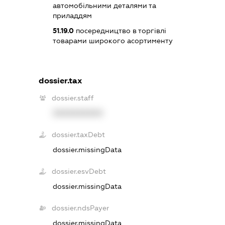
автомобільними деталями та
приладдям
51.19.0
посередництво в торгівлі
товарами широкого асортименту
dossier.tax
dossier.staff
XXXXXXXXXX
dossier.taxDebt
dossier.missingData
dossier.esvDebt
dossier.missingData
dossier.ndsPayer
dossier.missingData