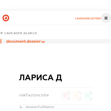
CAHEADER.GETTEST
CAHEADER.SEARCH
document.dossier
ЛАРИСА Д
riskFactors.title
0
0
0
dossier.fullName: