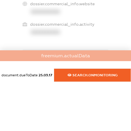
dossier.commercial_info.website
XXXXXXXXXX
dossier.commercial_info.activity
XXXXXXXXXX
freemium.actualData
freemium.exampleText_1
freemium.exampleText_2
freemium.anonymousPerSearch2
document.dueToDate
25.03.17
SEARCH.ONMONITORING
FREEMIUM.DETAILS
FREEMIUM.REGISTER