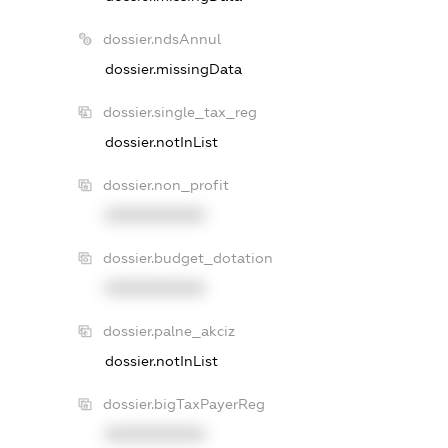
dossier.ndsAnnul
dossier.missingData
dossier.single_tax_reg
dossier.notInList
dossier.non_profit
XXXXXXXXXX
dossier.budget_dotation
XXXXXXXXXX
dossier.palne_akciz
dossier.notInList
dossier.bigTaxPayerReg
XXXXXXXXXX