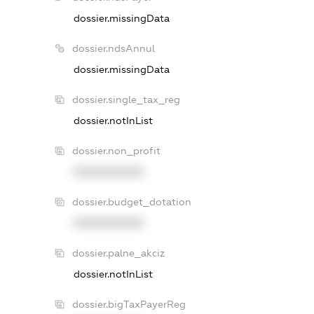
dossier.missingData
dossier.ndsAnnul
dossier.missingData
dossier.single_tax_reg
dossier.notInList
dossier.non_profit
XXXXXXXXXX
dossier.budget_dotation
XXXXXXXXXX
dossier.palne_akciz
dossier.notInList
dossier.bigTaxPayerReg