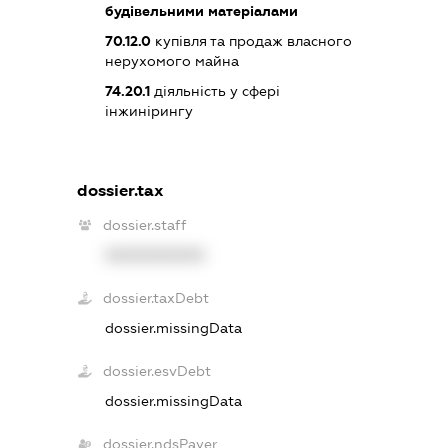
будівельними матеріалами
70.12.0
купівля та продаж власного
нерухомого майна
74.20.1
діяльність у сфері
інжинірингу
dossier.tax
dossier.staff
XXXXXXXXXX
dossier.taxDebt
dossier.missingData
dossier.esvDebt
dossier.missingData
dossier.ndsPayer