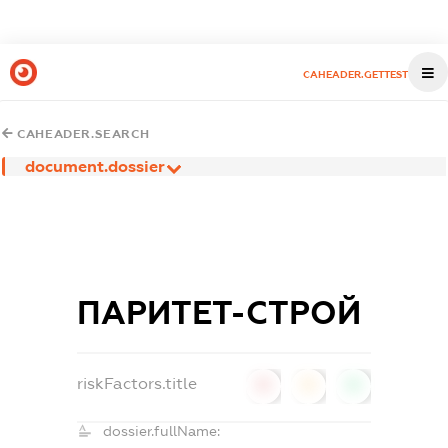
CAHEADER.GETTEST
CAHEADER.SEARCH
document.dossier
ПАРИТЕТ-СТРОЙ
riskFactors.title
0
0
0
dossier.fullName: