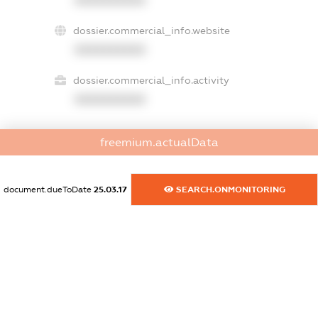
XXXXXXXXXX
dossier.commercial_info.website
XXXXXXXXXX
dossier.commercial_info.activity
XXXXXXXXXX
freemium.actualData
freemium.exampleText_1
freemium.exampleText_2
freemium.anonymousPerSearch2
document.dueToDate
25.03.17
SEARCH.ONMONITORING
FREEMIUM.DETAILS
FREEMIUM.REGISTER