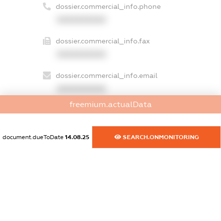
dossier.commercial_info.phone
XXXXXXXXXX
dossier.commercial_info.fax
XXXXXXXXXX
dossier.commercial_info.email
XXXXXXXXXX
freemium.actualData
dossier.commercial_info.website
XXXXXXXXXX
document.dueToDate
14.08.25
SEARCH.ONMONITORING
dossier.commercial_info.activity
XXXXXXXXXX
freemium.exampleText_1
freemium.exampleText_2
freemium.anonymousPerSearch2