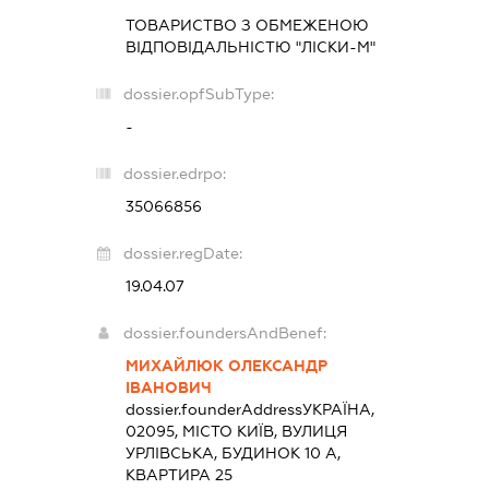
ТОВАРИСТВО З ОБМЕЖЕНОЮ
ВІДПОВІДАЛЬНІСТЮ "ЛІСКИ-М"
dossier.opfSubType:
-
dossier.edrpo:
35066856
dossier.regDate:
19.04.07
dossier.foundersAndBenef:
МИХАЙЛЮК ОЛЕКСАНДР
ІВАНОВИЧ
dossier.founderAddress
УКРАЇНА,
02095, МІСТО КИЇВ, ВУЛИЦЯ
УРЛІВСЬКА, БУДИНОК 10 А,
КВАРТИРА 25