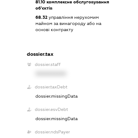
81.10
комплексне обслуговування
об'єктів
68.32
управління нерухомим
майном за винагороду або на
основі контракту
dossier.tax
dossier.staff
XXXXXXXXXX
dossier.taxDebt
dossier.missingData
dossier.esvDebt
dossier.missingData
dossier.ndsPayer