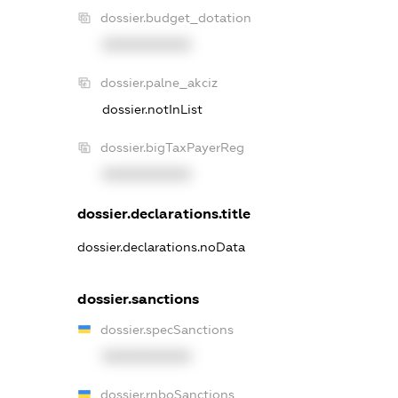
dossier.budget_dotation
XXXXXXXXXX
dossier.palne_akciz
dossier.notInList
dossier.bigTaxPayerReg
XXXXXXXXXX
dossier.declarations.title
dossier.declarations.noData
dossier.sanctions
dossier.specSanctions
XXXXXXXXXX
dossier.rnboSanctions