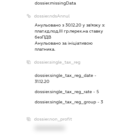
dossier.missingData
dossier.ndsAnnul
Анульовано з 30.12.20 у зв'язку з:
плат.єд.под.III гр.перех.на ставку
безПДВ
Анульовано за iнiцiативою
платника.
dossier.single_tax_reg
dossier.single_tax_reg_date -
31.12.20
dossier.single_tax_reg_rate - 5
dossier.single_tax_reg_group - 3
dossier.non_profit
XXXXXXXXXX