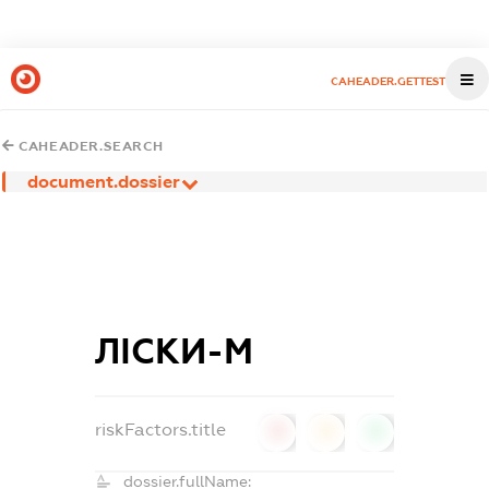
CAHEADER.GETTEST
CAHEADER.SEARCH
document.dossier
ЛІСКИ-М
riskFactors.title
0
0
0
dossier.fullName: