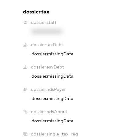
dossier.tax
dossier.staff
XXXXXXXXXX
dossier.taxDebt
dossier.missingData
dossier.esvDebt
dossier.missingData
dossier.ndsPayer
dossier.missingData
dossier.ndsAnnul
dossier.missingData
dossier.single_tax_reg