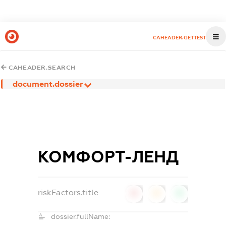
CAHEADER.GETTEST
CAHEADER.SEARCH
document.dossier
КОМФОРТ-ЛЕНД
riskFactors.title
0
0
0
dossier.fullName: