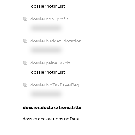
dossier.notInList
dossier.non_profit
XXXXXXXXXX
dossier.budget_dotation
XXXXXXXXXX
dossier.palne_akciz
dossier.notInList
dossier.bigTaxPayerReg
XXXXXXXXXX
dossier.declarations.title
dossier.declarations.noData