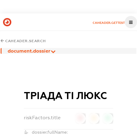
CAHEADER.GETTEST
CAHEADER.SEARCH
document.dossier
ТРІАДА ТІ ЛЮКС
riskFactors.title
0
0
0
dossier.fullName: