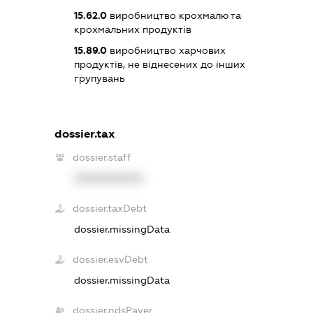
15.62.0
виробництво крохмалю та
крохмальних продуктів
15.89.0
виробництво харчових
продуктів, не віднесених до інших
групувань
dossier.tax
dossier.staff
XXXXXXXXXX
dossier.taxDebt
dossier.missingData
dossier.esvDebt
dossier.missingData
dossier.ndsPayer