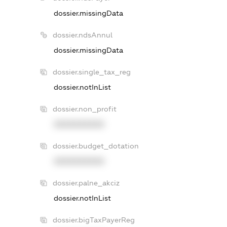
dossier.missingData
dossier.ndsAnnul
dossier.missingData
dossier.single_tax_reg
dossier.notInList
dossier.non_profit
XXXXXXXXXX
dossier.budget_dotation
XXXXXXXXXX
dossier.palne_akciz
dossier.notInList
dossier.bigTaxPayerReg