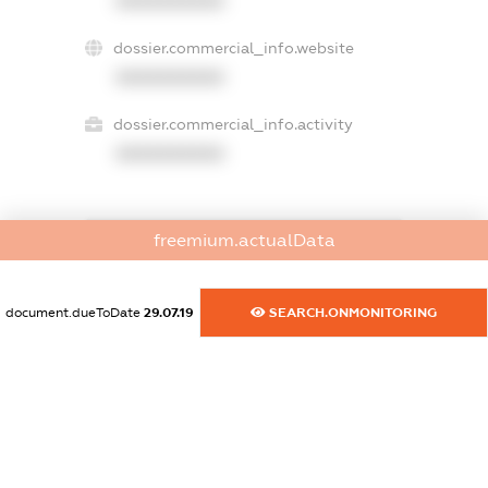
XXXXXXXXXX
dossier.commercial_info.website
XXXXXXXXXX
dossier.commercial_info.activity
XXXXXXXXXX
freemium.actualData
freemium.exampleText_1
freemium.exampleText_2
freemium.anonymousPerSearch2
document.dueToDate
29.07.19
SEARCH.ONMONITORING
FREEMIUM.DETAILS
FREEMIUM.REGISTER