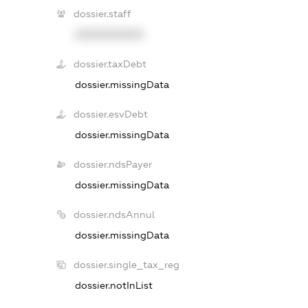
dossier.staff
XXXXXXXXXX
dossier.taxDebt
dossier.missingData
dossier.esvDebt
dossier.missingData
dossier.ndsPayer
dossier.missingData
dossier.ndsAnnul
dossier.missingData
dossier.single_tax_reg
dossier.notInList