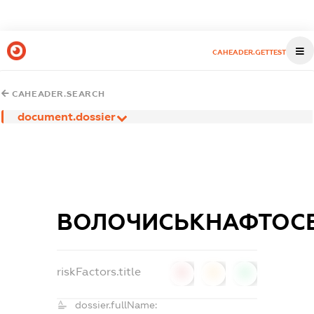
CAHEADER.GETTEST
CAHEADER.SEARCH
document.dossier
ВОЛОЧИСЬКНАФТОСЕ
riskFactors.title
0
0
0
dossier.fullName: