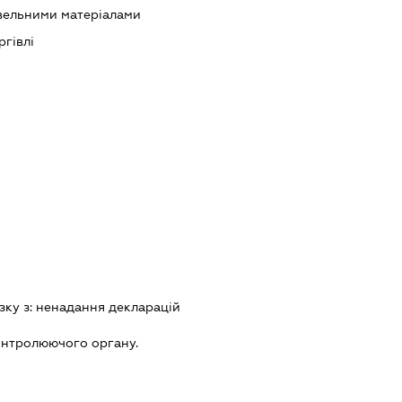
івельними матеріалами
ргівлі
зку з:
ненадання декларацiй
онтролюючого органу.