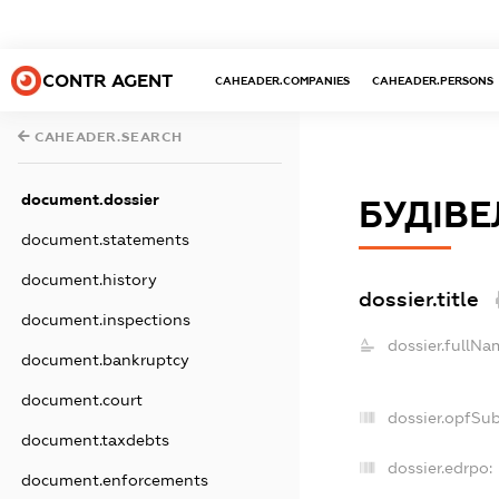
CONTR AGENT
CAHEADER.COMPANIES
CAHEADER.PERSONS
CAHEADER.SEARCH
document.dossier
БУДІВ
document.statements
document.history
dossier.title
document.inspections
dossier.fullNa
document.bankruptcy
document.court
dossier.opfSu
document.taxdebts
dossier.edrpo:
document.enforcements