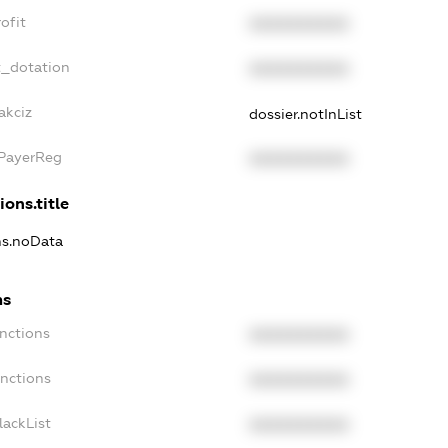
ofit
XXXXXXXXXX
t_dotation
XXXXXXXXXX
akciz
dossier.notInList
xPayerReg
XXXXXXXXXX
ions.title
ons.noData
ns
anctions
XXXXXXXXXX
anctions
XXXXXXXXXX
lackList
XXXXXXXXXX