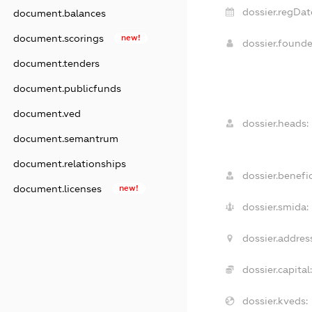
dossier.regDat
document.balances
document.scorings
new!
dossier.found
document.tenders
document.publicfunds
document.ved
dossier.heads:
document.semantrum
document.relationships
dossier.benefic
document.licenses
new!
dossier.smida:
dossier.addres
dossier.capital
dossier.kveds: