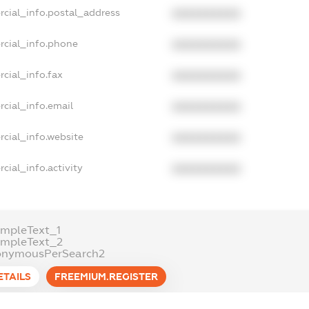
rcial_info.postal_address
XXXXXXXXXX
rcial_info.phone
XXXXXXXXXX
cial_info.fax
XXXXXXXXXX
cial_info.email
XXXXXXXXXX
cial_info.website
XXXXXXXXXX
cial_info.activity
XXXXXXXXXX
mpleText_1
ampleText_2
onymousPerSearch2
ETAILS
FREEMIUM.REGISTER