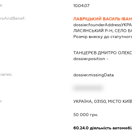
e:
10.04.07
ersAndBenef:
ЛАВРІЦЬКИЙ ВАСИЛЬ ІВА
dossier.founderAddress
УКРА
ЛИСЯНСЬКИЙ Р-Н, СЕЛО Б
Розмір внеску до статутног
ТАНЦЕРЄВ ДМИТРО ОЛЕК
dossier.position -
iaries:
dossier.missingData
XXXXXXXXXX
s:
УКРАЇНА, 03150, МІСТО КИ
:
50 000 грн.
60.24.0
діяльність автомоб