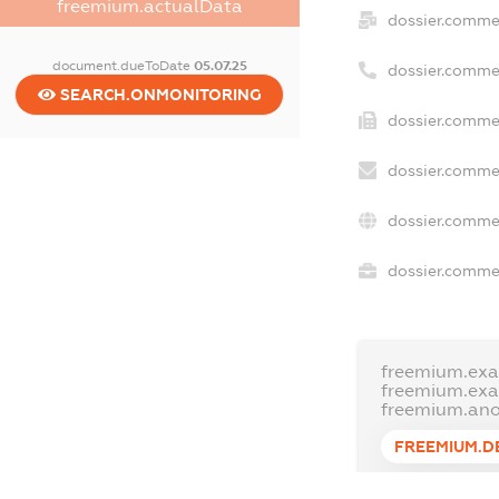
freemium.actualData
dossier.comme
document.dueToDate
05.07.25
dossier.comme
SEARCH.ONMONITORING
dossier.commer
dossier.commer
dossier.commer
dossier.commer
freemium.exa
freemium.ex
freemium.an
FREEMIUM.D