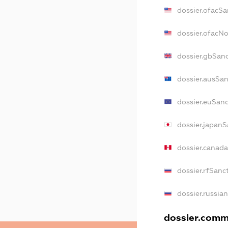
dossier.ofacSa
dossier.ofacN
dossier.gbSan
dossier.ausSa
dossier.euSan
dossier.japanS
dossier.canad
dossier.rfSanc
dossier.russia
dossier.comme