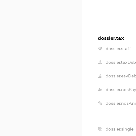
dossier.tax
dossier.staff
dossier.taxDeb
dossier.esvDe
dossier.ndsPay
dossier.ndsAn
dossier.single