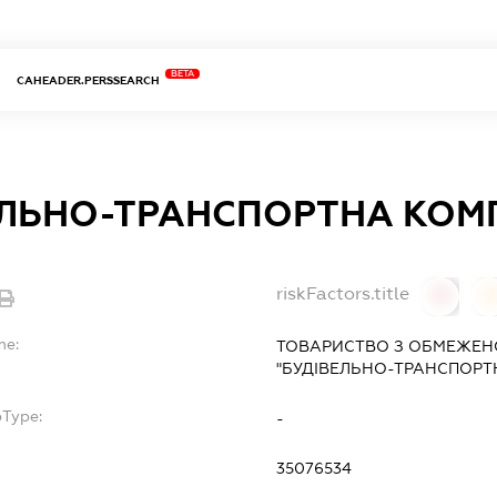
BETA
CAHEADER.PERSSEARCH
ЕЛЬНО-ТРАНСПОРТНА КОМП
riskFactors.title
0
0
me:
ТОВАРИСТВО З ОБМЕЖЕН
"БУДІВЕЛЬНО-ТРАНСПОРТ
bType:
-
35076534