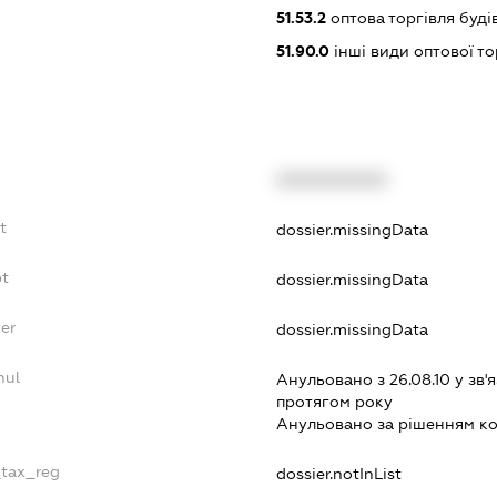
51.53.2
оптова торгівля буд
51.90.0
інші види оптової то
XXXXXXXXXX
t
dossier.missingData
bt
dossier.missingData
er
dossier.missingData
nul
Анульовано з 26.08.10 у зв'я
протягом року
Анульовано за рiшенням к
_tax_reg
dossier.notInList