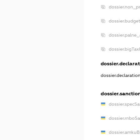
dossier.non_pr
dossier.budge
dossier.palne_
dossier.bigTa
dossier.declarat
dossier.declarati
dossier.sanctio
dossier.specS
dossier.rnboS
dossier.amkuB