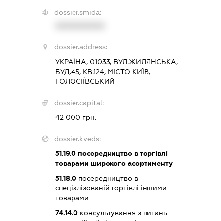
dossier.smida:
XXXXXXXXXX
dossier.address:
УКРАЇНА, 01033, ВУЛ.ЖИЛЯНСЬКА,
БУД.45, КВ.124, МІСТО КИЇВ,
ГОЛОСІЇВСЬКИЙ
dossier.capital:
42 000 грн.
dossier.kveds:
51.19.0
посередництво в торгівлі
товарами широкого асортименту
51.18.0
посередництво в
спеціалізованій торгівлі іншими
товарами
74.14.0
консультування з питань