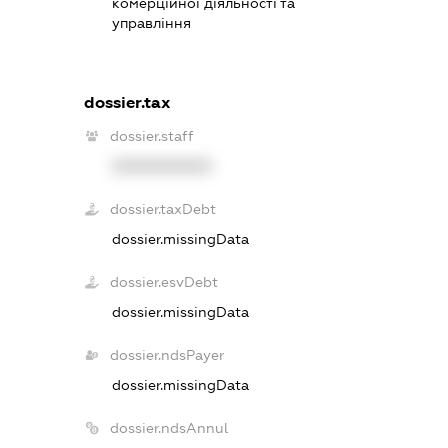
комерційної діяльності та
управління
dossier.tax
dossier.staff
XXXXXXXXXX
dossier.taxDebt
dossier.missingData
dossier.esvDebt
dossier.missingData
dossier.ndsPayer
dossier.missingData
dossier.ndsAnnul