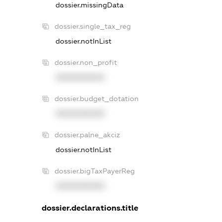
dossier.missingData
dossier.single_tax_reg
dossier.notInList
dossier.non_profit
XXXXXXXXXX
dossier.budget_dotation
XXXXXXXXXX
dossier.palne_akciz
dossier.notInList
dossier.bigTaxPayerReg
XXXXXXXXXX
dossier.declarations.title