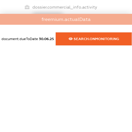
dossier.commercial_info.activity
XXXXXXXXXX
freemium.actualData
document.dueToDate
30.06.25
SEARCH.ONMONITORING
freemium.exampleText_1
freemium.exampleText_2
freemium.anonymousPerSearch2
FREEMIUM.DETAILS
FREEMIUM.REGISTER