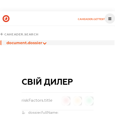
CAHEADER.GETTEST
CAHEADER.SEARCH
document.dossier
СВІЙ ДИЛЕР
riskFactors.title
0
0
0
dossier.fullName: