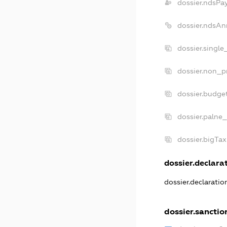
dossier.ndsPa
dossier.ndsAn
dossier.singl
dossier.non_p
dossier.budge
dossier.palne_
dossier.bigTa
dossier.declarat
dossier.declarati
dossier.sanctio