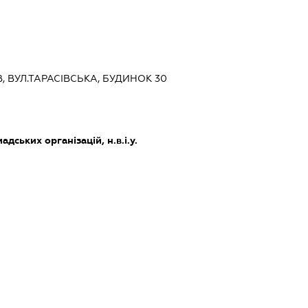
ЇВ, ВУЛ.ТАРАСІВСЬКА, БУДИНОК 30
дських організацій, н.в.і.у.