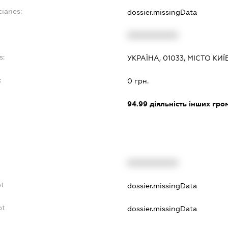
iaries:
dossier.missingData
XXXXXXXXXX
s:
УКРАЇНА, 01033, МІСТО КИ
:
0 грн.
94.99
діяльність інших грома
XXXXXXXXXX
bt
dossier.missingData
bt
dossier.missingData