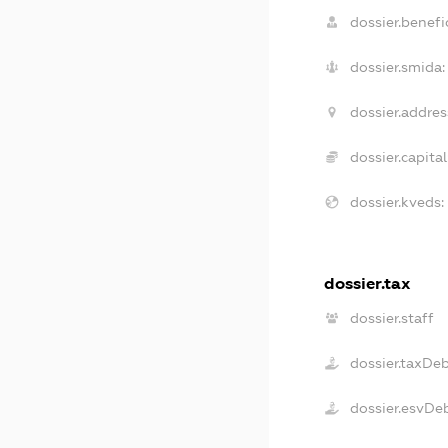
dossier.benefic
dossier.smida:
dossier.addres
dossier.capital
dossier.kveds:
dossier.tax
dossier.staff
dossier.taxDe
dossier.esvDe