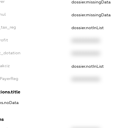
yer
dossier.missingData
nul
dossier.missingData
e_tax_reg
dossier.notInList
rofit
XXXXXXXXXX
t_dotation
XXXXXXXXXX
akciz
dossier.notInList
xPayerReg
XXXXXXXXXX
ions.title
ons.noData
ns