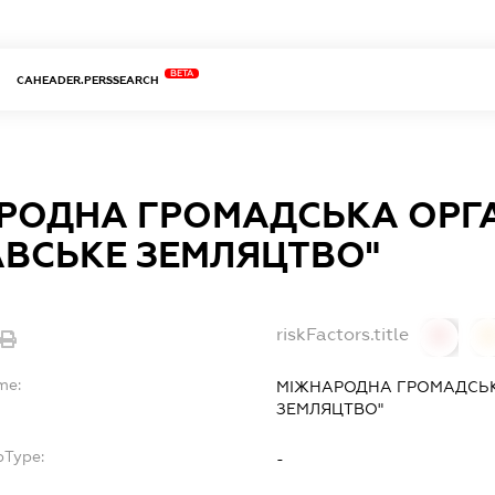
BETA
CAHEADER.PERSSEARCH
РОДНА ГРОМАДСЬКА ОРГА
АВСЬКЕ ЗЕМЛЯЦТВО"
riskFactors.title
0
0
me:
МІЖНАРОДНА ГРОМАДСЬКА
ЗЕМЛЯЦТВО"
bType:
-