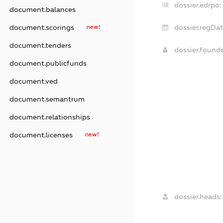
dossier.edrpo:
document.balances
document.scorings
new!
dossier.regDat
document.tenders
dossier.found
document.publicfunds
document.ved
document.semantrum
document.relationships
document.licenses
new!
dossier.heads: