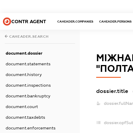
CONTR AGENT
CAHEADER.COMPANIES
CAHEADER.PERSONS
CAHEADER.SEARCH
document.dossier
МІЖНА
document.statements
"ПОЛТ
document.history
document.inspections
dossier.title
document.bankruptcy
dossier.fullNa
document.court
document.taxdebts
dossier.opfSu
document.enforcements