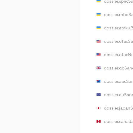
dossier.specS
dossier.rnboS
dossier.amkuB
dossier.ofacS
dossier.ofac
dossier.gbSan
dossier.ausSa
dossier.euSan
dossier.japan
dossier.canad