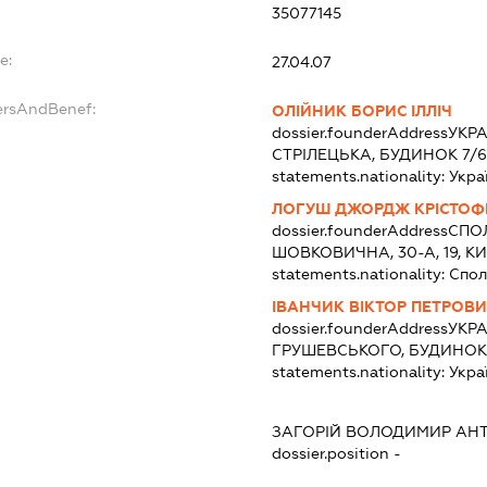
35077145
e:
27.04.07
ersAndBenef:
ОЛІЙНИК БОРИС ІЛЛІЧ
dossier.founderAddress
УКРА
СТРІЛЕЦЬКА, БУДИНОК 7/6,
statements.nationality:
Укра
ЛОГУШ ДЖОРДЖ КРІСТОФ
dossier.founderAddress
СПОЛ
ШОВКОВИЧНА, 30-А, 19, КИ
statements.nationality:
Спол
ІВАНЧИК ВІКТОР ПЕТРОВ
dossier.founderAddress
УКРА
ГРУШЕВСЬКОГО, БУДИНОК 
statements.nationality:
Укра
ЗАГОРІЙ ВОЛОДИМИР АН
dossier.position -