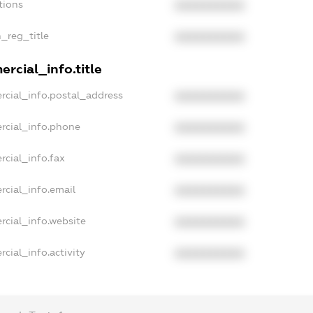
tions
XXXXXXXXXX
n_reg_title
XXXXXXXXXX
rcial_info.title
rcial_info.postal_address
XXXXXXXXXX
rcial_info.phone
XXXXXXXXXX
rcial_info.fax
XXXXXXXXXX
rcial_info.email
XXXXXXXXXX
rcial_info.website
XXXXXXXXXX
cial_info.activity
XXXXXXXXXX