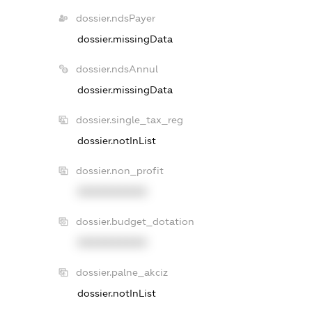
dossier.ndsPayer
dossier.missingData
dossier.ndsAnnul
dossier.missingData
dossier.single_tax_reg
dossier.notInList
dossier.non_profit
XXXXXXXXXX
dossier.budget_dotation
XXXXXXXXXX
dossier.palne_akciz
dossier.notInList