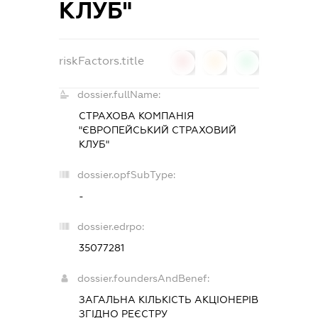
КЛУБ"
riskFactors.title
0
0
0
dossier.fullName:
СТРАХОВА КОМПАНІЯ
"ЄВРОПЕЙСЬКИЙ СТРАХОВИЙ
КЛУБ"
dossier.opfSubType:
-
dossier.edrpo:
35077281
dossier.foundersAndBenef:
ЗАГАЛЬНА КІЛЬКІСТЬ АКЦІОНЕРІВ
ЗГІДНО РЕЄСТРУ