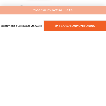
dossier.commercial_info.activity
freemium.actualData
XXXXXXXXXX
document.dueToDate
25.03.17
SEARCH.ONMONITORING
freemium.exampleText_1
freemium.exampleText_2
freemium.anonymousPerSearch2
FREEMIUM.DETAILS
FREEMIUM.REGISTER