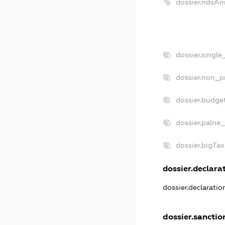
dossier.ndsAn
dossier.singl
dossier.non_p
dossier.budge
dossier.palne_
dossier.bigTa
dossier.declarat
dossier.declarati
dossier.sanctio