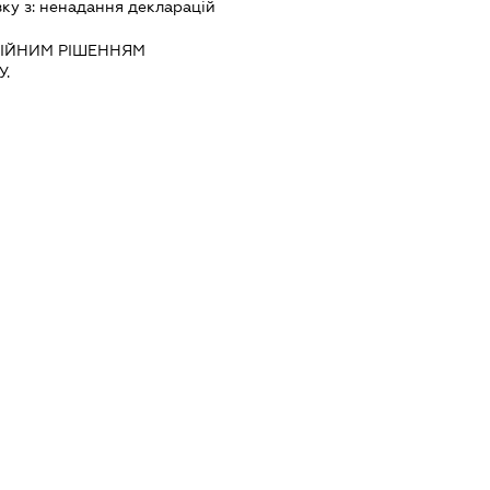
зку з:
ненадання декларацiй
IЙНИМ РIШЕННЯМ
.