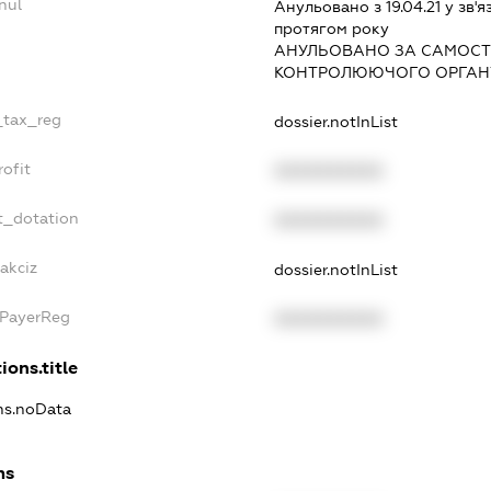
nul
Анульовано з 19.04.21 у зв'я
протягом року
АНУЛЬОВАНО ЗА САМОСТ
КОНТРОЛЮЮЧОГО ОРГАНУ
e_tax_reg
dossier.notInList
rofit
XXXXXXXXXX
t_dotation
XXXXXXXXXX
akciz
dossier.notInList
xPayerReg
XXXXXXXXXX
ions.title
ons.noData
ns