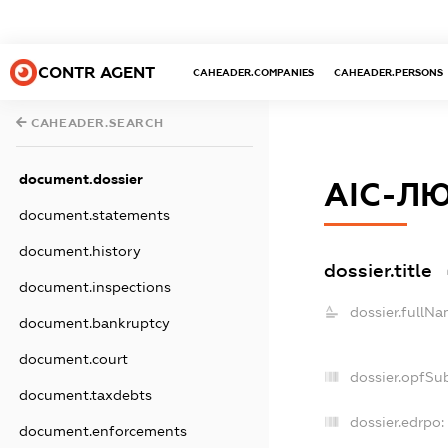
CONTR AGENT
CAHEADER.COMPANIES
CAHEADER.PERSONS
CAHEADER.SEARCH
document.dossier
АІС-Л
document.statements
document.history
dossier.title
document.inspections
dossier.fullNa
document.bankruptcy
document.court
dossier.opfSu
document.taxdebts
dossier.edrpo:
document.enforcements