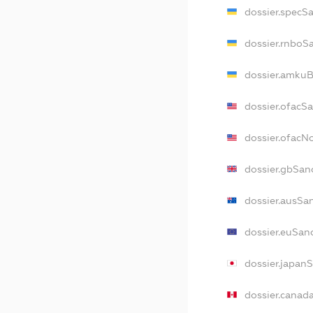
dossier.specS
dossier.rnboS
dossier.amkuB
dossier.ofacS
dossier.ofac
dossier.gbSan
dossier.ausSa
dossier.euSan
dossier.japan
dossier.canad