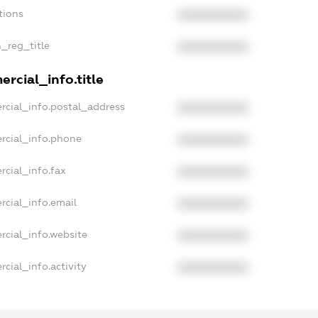
tions
XXXXXXXXXX
n_reg_title
XXXXXXXXXX
rcial_info.title
rcial_info.postal_address
XXXXXXXXXX
rcial_info.phone
XXXXXXXXXX
rcial_info.fax
XXXXXXXXXX
rcial_info.email
XXXXXXXXXX
rcial_info.website
XXXXXXXXXX
cial_info.activity
XXXXXXXXXX