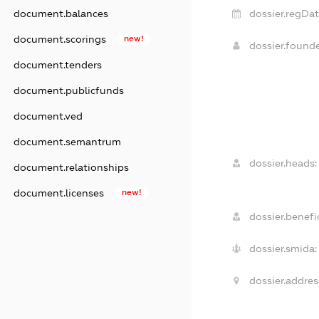
document.balances
dossier.regDat
document.scorings
new!
dossier.found
document.tenders
document.publicfunds
document.ved
document.semantrum
dossier.heads:
document.relationships
document.licenses
new!
dossier.benefic
dossier.smida:
dossier.addres