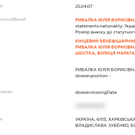
e:
25.04.07
ersAndBenef:
РИБАЛКА ЮЛІЯ БОРИСІВН
statements.nationality:
Укра
Розмір внеску до статутног
КІНЦЕВИЙ БЕНЕФІЦІАРНИЙ
РИБАЛКА ЮЛІЯ БОРИСІВНА,
ШОСТКА, ВУЛИЦЯ МАРАТА,
РИБАЛКА ЮЛІЯ БОРИСІВН
dossier.position -
iaries:
dossier.missingData
XXXXXXXXXX
s:
УКРАЇНА, 61113, ХАРКІВСЬК
ВЛАДИСЛАВА ЗУБЕНКО, БУ