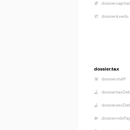
dossier.capital
dossier.kveds:
dossier.tax
dossier.staff
dossier.taxDe
dossier.esvDe
dossier.ndsPa