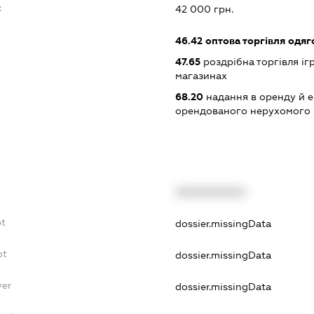
:
42 000 грн.
46.42
оптова торгівля одяго
47.65
роздрібна торгівля іг
магазинах
68.20
надання в оренду й е
орендованого нерухомого
XXXXXXXXXX
bt
dossier.missingData
bt
dossier.missingData
yer
dossier.missingData