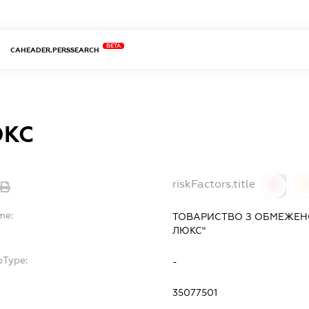
BETA
CAHEADER.PERSSEARCH
ЮКС
riskFactors.title
0
0
me:
ТОВАРИСТВО З ОБМЕЖЕНО
ЛЮКС"
bType:
-
35077501