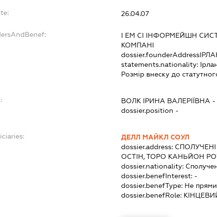
te:
26.04.07
dersAndBenef:
І ЕМ СІ ІНФОРМЕЙШН СИС
КОМПАНІ
dossier.founderAddress
ІРЛА
statements.nationality:
Ірла
Розмір внеску до статутног
:
ВОЛК ІРИНА ВАЛЕРІЇВНА
dossier.position -
ciaries:
ДЕЛЛ МАЙКЛ СОУЛ
dossier.address:
СПОЛУЧЕНІ 
ОСТІН, ТОРО КАНЬЙОН РО
dossier.nationality:
Сполуче
dossier.benefInterest:
-
dossier.benefType:
Не прями
dossier.benefRole:
КІНЦЕВИ