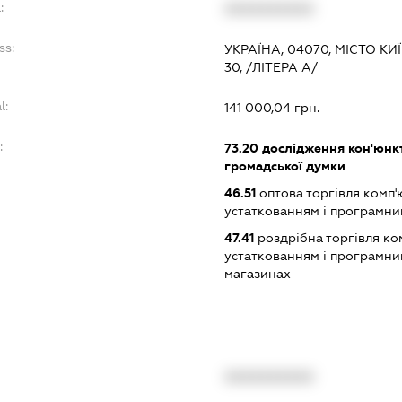
:
XXXXXXXXXX
ss:
УКРАЇНА, 04070, МІСТО К
30, /ЛІТЕРА А/
l:
141 000,04 грн.
:
73.20
дослідження кон'юнкт
громадської думки
46.51
оптова торгівля комп
устаткованням і програмн
47.41
роздрібна торгівля ко
устаткованням і програмни
магазинах
XXXXXXXXXX