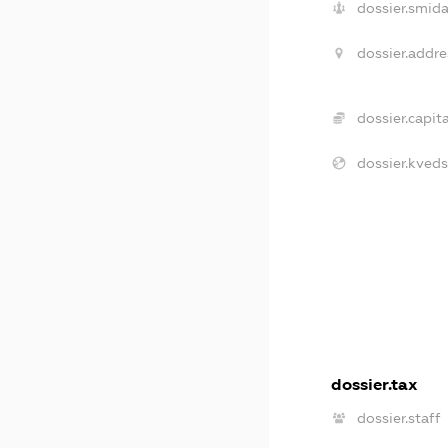
dossier.smida
dossier.addre
dossier.capita
dossier.kveds
dossier.tax
dossier.staff