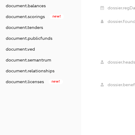
document.balances
dossier.regDa
document.scorings
new!
dossier.foun
document.tenders
document.publicfunds
document.ved
document.semantrum
dossier.heads
document.relationships
document.licenses
new!
dossier.benefi