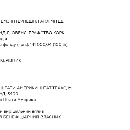
ТЕМЗ ІНТЕРНЕШНЛ АНЛІМІТЕД
НДІЯ, ОВЕНС, ГРАФСТВО КОРК
ндія
о фонду (грн.):
141 000,04
(100 %)
-
КЕРІВНИК
ШТАТИ АМЕРИКИ, ШТАТ ТЕХАС, М.
УД, 3400
ні Штати Америки
й вирішальний вплив
Й БЕНЕФІЦІАРНИЙ ВЛАСНИК