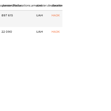
ns.personStatus
dossier.declarations.amount
dossier.declarations.currency
dossier.declarations.source
897 615
UAH
НАЗК
22 090
UAH
НАЗК