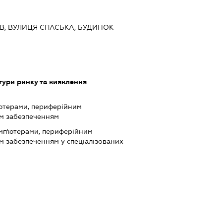
ИЇВ, ВУЛИЦЯ СПАСЬКА, БУДИНОК
ури ринку та виявлення
'ютерами, периферійним
им забезпеченням
мп'ютерами, периферійним
м забезпеченням у спеціалізованих