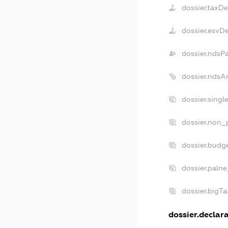
dossier.taxD
dossier.esvD
dossier.ndsP
dossier.ndsA
dossier.singl
dossier.non_p
dossier.budg
dossier.palne
dossier.bigT
dossier.declara