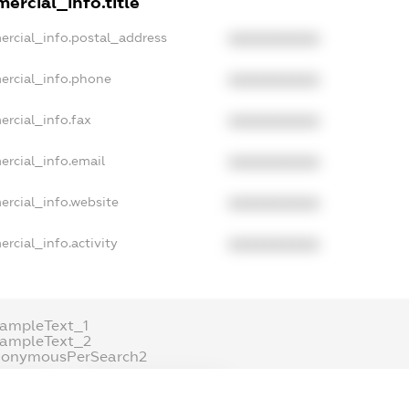
ercial_info.title
ercial_info.postal_address
XXXXXXXXXX
ercial_info.phone
XXXXXXXXXX
ercial_info.fax
XXXXXXXXXX
ercial_info.email
XXXXXXXXXX
ercial_info.website
XXXXXXXXXX
rcial_info.activity
XXXXXXXXXX
ampleText_1
xampleText_2
nonymousPerSearch2
DETAILS
FREEMIUM.REGISTER