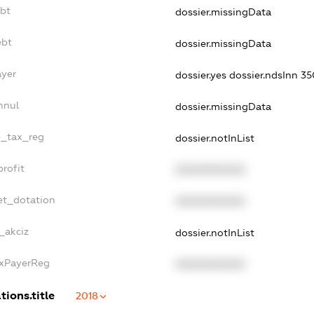
ebt
dossier.missingData
ebt
dossier.missingData
ayer
dossier.yes
dossier.ndsInn 
nnul
dossier.missingData
e_tax_reg
dossier.notInList
rofit
XXXXXXXXXX
et_dotation
XXXXXXXXXX
_akciz
dossier.notInList
axPayerReg
XXXXXXXXXX
tions.title
2018