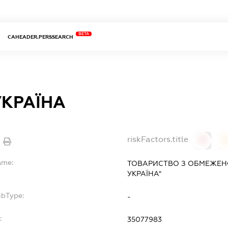
BETA
CAHEADER.PERSSEARCH
УКРАЇНА
riskFactors.title
0
ame:
ТОВАРИСТВО З ОБМЕЖЕН
УКРАЇНА"
ubType:
-
:
35077983