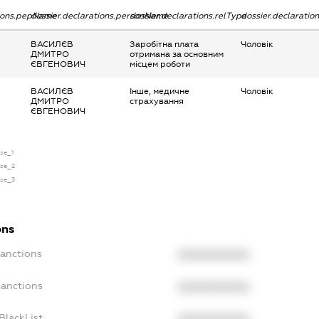
tions.pepName
dossier.declarations.personName
dossier.declarations.relType
dossier.declaratio
ВАСИЛЄВ
Заробітна плата
Чоловік
ДМИТРО
отримана за основним
ЄВГЕНОВИЧ
місцем роботи
ВАСИЛЄВ
Інше, медичне
Чоловік
ДМИТРО
страхування
ЄВГЕНОВИЧ
nse_1
nse_2
nse_3
ons
Sanctions
XXXXXXXXXX
Sanctions
XXXXXXXXXX
BlackList
XXXXXXXXXX