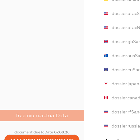
dossier.ofac
dossier.ofac
dossier.gbSa
dossier.ausS
dossier.euSa
dossier.japa
dossier.cana
dossier.rfSan
freemium.actualData
dossier.russi
document.dueToDate
07.08.26