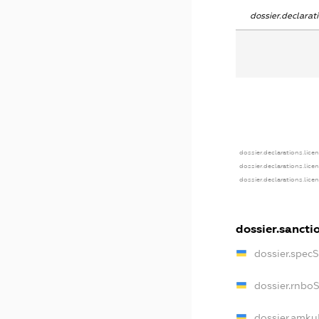
dossier.declara
dossier.declarations.lice
dossier.declarations.lice
dossier.declarations.lice
dossier.sancti
dossier.spec
dossier.rnbo
dossier.amku