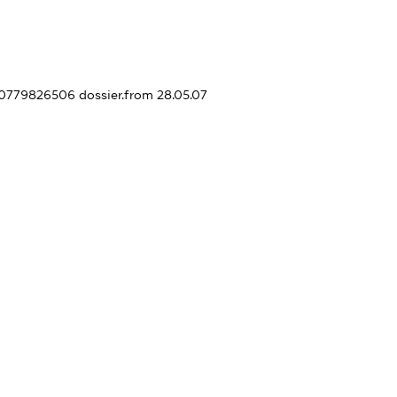
350779826506
dossier.from 28.05.07