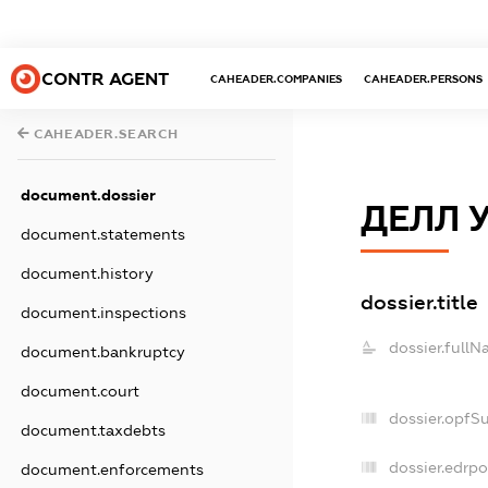
CONTR AGENT
CAHEADER.COMPANIES
CAHEADER.PERSONS
CAHEADER.SEARCH
document.dossier
ДЕЛЛ 
document.statements
document.history
dossier.title
document.inspections
dossier.fullN
document.bankruptcy
document.court
dossier.opfS
document.taxdebts
dossier.edrpo
document.enforcements