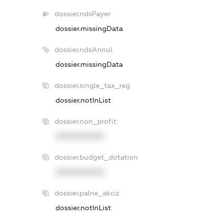
dossier.ndsPayer
dossier.missingData
dossier.ndsAnnul
dossier.missingData
dossier.single_tax_reg
dossier.notInList
dossier.non_profit
XXXXXXXXXX
dossier.budget_dotation
XXXXXXXXXX
dossier.palne_akciz
dossier.notInList