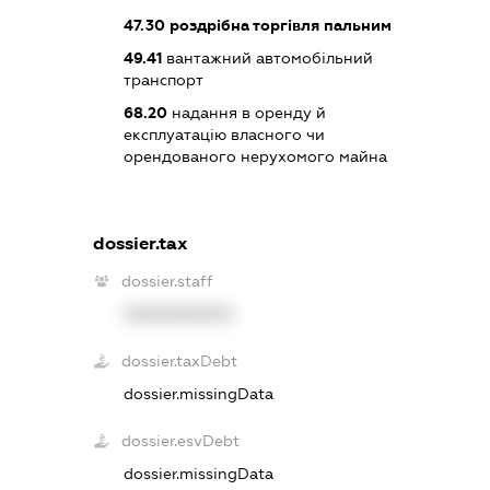
47.30
роздрібна торгівля пальним
49.41
вантажний автомобільний
транспорт
68.20
надання в оренду й
експлуатацію власного чи
орендованого нерухомого майна
dossier.tax
dossier.staff
XXXXXXXXXX
dossier.taxDebt
dossier.missingData
dossier.esvDebt
dossier.missingData