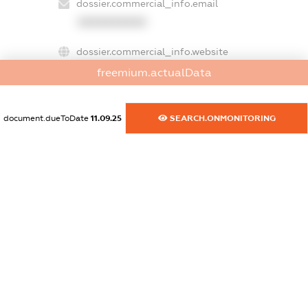
dossier.commercial_info.email
XXXXXXXXXX
dossier.commercial_info.website
XXXXXXXXXX
freemium.actualData
dossier.commercial_info.activity
XXXXXXXXXX
document.dueToDate
11.09.25
SEARCH.ONMONITORING
freemium.exampleText_1
freemium.exampleText_2
freemium.anonymousPerSearch2
FREEMIUM.DETAILS
FREEMIUM.REGISTER