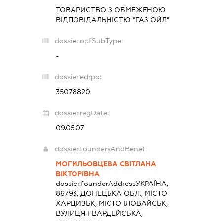
ТОВАРИСТВО З ОБМЕЖЕНОЮ
ВІДПОВІДАЛЬНІСТЮ "ГАЗ ОЙЛ"
dossier.opfSubType:
-
dossier.edrpo:
35078820
dossier.regDate:
09.05.07
dossier.foundersAndBenef:
МОГИЛЬОВЦЕВА СВІТЛАНА
ВІКТОРІВНА
dossier.founderAddress
УКРАЇНА,
86793, ДОНЕЦЬКА ОБЛ., МІСТО
ХАРЦИЗЬК, МІСТО ІЛОВАЙСЬК,
ВУЛИЦЯ ГВАРДЕЙСЬКА,