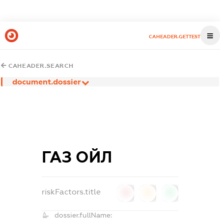
CAHEADER.GETTEST
CAHEADER.SEARCH
document.dossier
ГАЗ ОЙЛ
riskFactors.title
0
0
0
dossier.fullName: