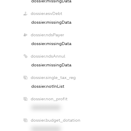
dossier.missingData
dossier.esvDebt
dossier.missingData
dossier.ndsPayer
dossier.missingData
dossier.ndsAnnul
dossier.missingData
dossier.single_tax_reg
dossier.notInList
dossier.non_profit
XXXXXXXXXX
dossier.budget_dotation
XXXXXXXXXX