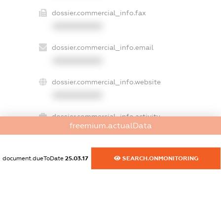
dossier.commercial_info.fax
XXXXXXXXXX
dossier.commercial_info.email
XXXXXXXXXX
dossier.commercial_info.website
XXXXXXXXXX
dossier.commercial_info.activity
freemium.actualData
XXXXXXXXXX
document.dueToDate
25.03.17
SEARCH.ONMONITORING
freemium.exampleText_1
freemium.exampleText_2
freemium.anonymousPerSearch2
FREEMIUM.DETAILS