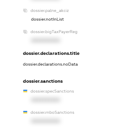
dossier.palne_akciz
dossier.notInList
dossier.bigTaxPayerReg
XXXXXXXXXX
dossier.declarations.title
dossier.declarations.noData
dossier.sanctions
dossier.specSanctions
XXXXXXXXXX
dossier.rnboSanctions
XXXXXXXXXX