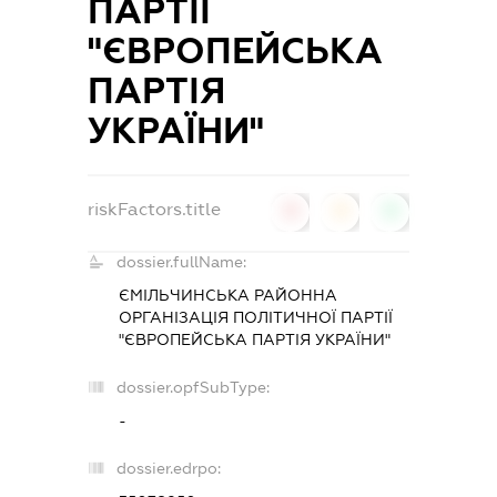
ПАРТІЇ
"ЄВРОПЕЙСЬКА
ПАРТІЯ
УКРАЇНИ"
riskFactors.title
0
0
0
dossier.fullName:
ЄМІЛЬЧИНСЬКА РАЙОННА
ОРГАНІЗАЦІЯ ПОЛІТИЧНОЇ ПАРТІЇ
"ЄВРОПЕЙСЬКА ПАРТІЯ УКРАЇНИ"
dossier.opfSubType:
-
dossier.edrpo: