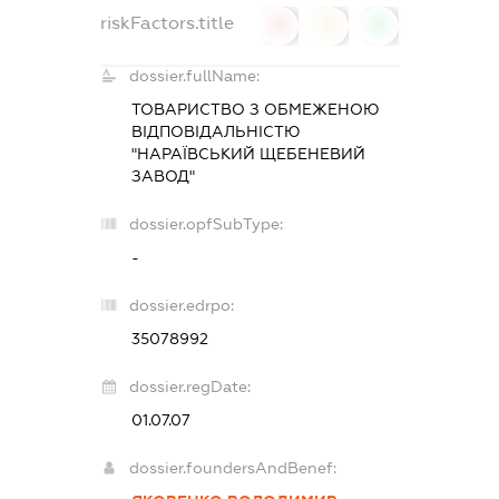
riskFactors.title
0
0
0
dossier.fullName:
ТОВАРИСТВО З ОБМЕЖЕНОЮ
ВІДПОВІДАЛЬНІСТЮ
"НАРАЇВСЬКИЙ ЩЕБЕНЕВИЙ
ЗАВОД"
dossier.opfSubType:
-
dossier.edrpo:
35078992
dossier.regDate:
01.07.07
dossier.foundersAndBenef: