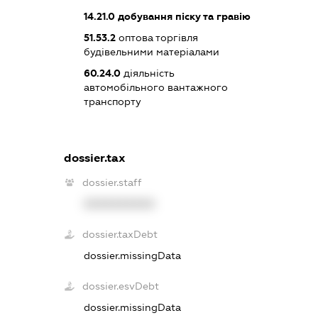
14.21.0
добування піску та гравію
51.53.2
оптова торгівля
будівельними матеріалами
60.24.0
діяльність
автомобільного вантажного
транспорту
dossier.tax
dossier.staff
XXXXXXXXXX
dossier.taxDebt
dossier.missingData
dossier.esvDebt
dossier.missingData