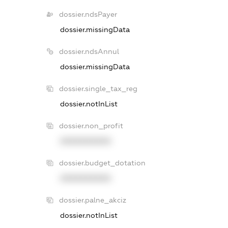
dossier.ndsPayer
dossier.missingData
dossier.ndsAnnul
dossier.missingData
dossier.single_tax_reg
dossier.notInList
dossier.non_profit
XXXXXXXXXX
dossier.budget_dotation
XXXXXXXXXX
dossier.palne_akciz
dossier.notInList