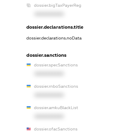
dossier.bigTaxPayerReg
XXXXXXXXXX
dossier.declarations.title
dossier.declarations.noData
dossier.sanctions
dossier.specSanctions
XXXXXXXXXX
dossier.rnboSanctions
XXXXXXXXXX
dossier.amkuBlackList
XXXXXXXXXX
dossier.ofacSanctions