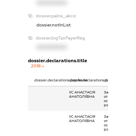
XXXXXXXXXX
dossier.palne_akciz
dossier.notInList
dossier.bigTaxPayerReg
XXXXXXXXXX
dossier.declarations.title
2018
dossier.declarations.pepName
dossier.declarations.personName
dossier.declaratio
УС АНАСТАСІЯ
Заробітна плата
АНАТОЛІЇВНА
отримана за
основним місцем
роботи
УС АНАСТАСІЯ
Заробітна плата
АНАТОЛІЇВНА
отримана за
основним місцем
роботи