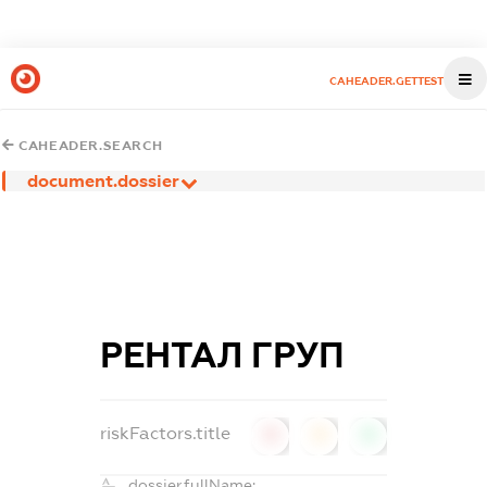
CAHEADER.GETTEST
CAHEADER.SEARCH
document.dossier
РЕНТАЛ ГРУП
riskFactors.title
0
0
0
dossier.fullName: