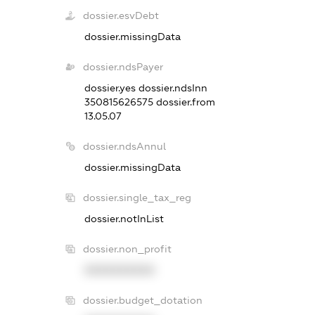
dossier.esvDebt
dossier.missingData
dossier.ndsPayer
dossier.yes
dossier.ndsInn
350815626575
dossier.from
13.05.07
dossier.ndsAnnul
dossier.missingData
dossier.single_tax_reg
dossier.notInList
dossier.non_profit
XXXXXXXXXX
dossier.budget_dotation