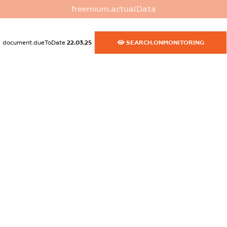
freemium.actualData
dossier.commercial_info.website
XXXXXXXXXX
document.dueToDate
22.03.25
SEARCH.ONMONITORING
dossier.commercial_info.activity
XXXXXXXXXX
freemium.exampleText_1
freemium.exampleText_2
freemium.anonymousPerSearch2
FREEMIUM.DETAILS
FREEMIUM.REGISTER