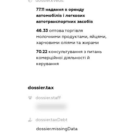
dossier.kveds:
77.11
надання в оренду
автомобілів і легкових
автотранспортних засобів
46.33
оптова торгівля
молочними продуктами, яйцями,
харчовими оліями та жирами
70.22
консультування з питань
комерційної діяльності й
керування
dossier.tax
dossier.staff
XXXXXXXXXX
dossier.taxDebt
dossier.missingData