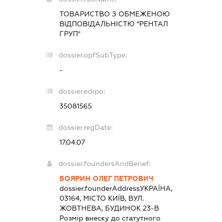
ТОВАРИСТВО З ОБМЕЖЕНОЮ
ВІДПОВІДАЛЬНІСТЮ "РЕНТАЛ
ГРУП"
dossier.opfSubType:
-
dossier.edrpo:
35081565
dossier.regDate:
17.04.07
dossier.foundersAndBenef:
БОЯРИН ОЛЕГ ПЕТРОВИЧ
dossier.founderAddress
УКРАЇНА,
03164, МІСТО КИЇВ, ВУЛ.
ЖОВТНЕВА, БУДИНОК 23-В
Розмір внеску до статутного