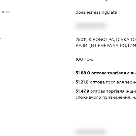
aries:
dossier.missingData
XXXXXXXXXX
:
25011, КІРОВОГРАДСЬКА О
ВУЛИЦЯ ГЕНЕРАЛА РОДИМЦ
100 грн.
51.88.0
оптова торгівля сіл
51.21.0
оптова торгівля зерн
51.47.9
оптова торгівля інш
споживчого призначення, н. в.
XXXXXXXXXX