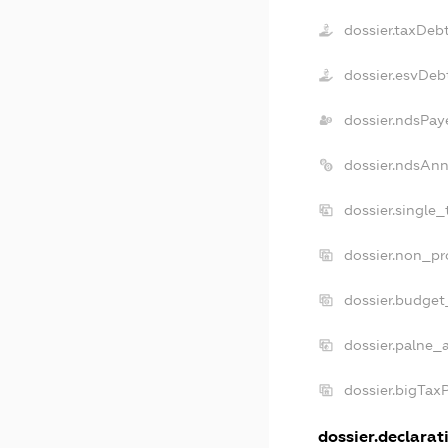
dossier.taxDeb
dossier.esvDeb
dossier.ndsPay
dossier.ndsAnn
dossier.single
dossier.non_pr
dossier.budget
dossier.palne_
dossier.bigTax
dossier.declarati