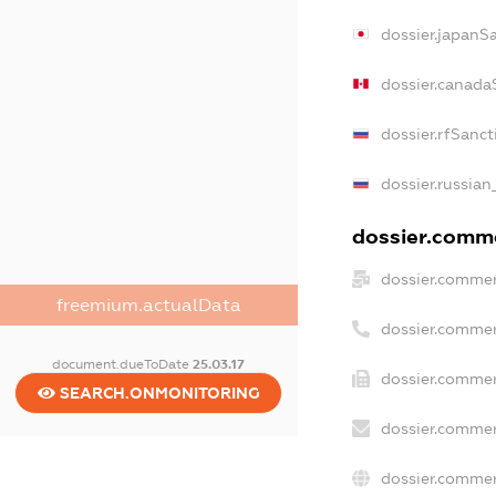
dossier.japanS
dossier.canada
dossier.rfSanct
dossier.russian
dossier.comme
dossier.commer
freemium.actualData
dossier.commer
document.dueToDate
25.03.17
dossier.commer
SEARCH.ONMONITORING
dossier.commer
dossier.commer