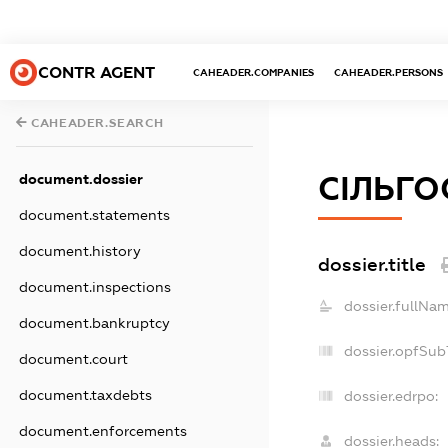
CONTR AGENT
CAHEADER.COMPANIES
CAHEADER.PERSONS
CAHEADER.SEARCH
СІЛЬГО
document.dossier
document.statements
document.history
dossier.title
document.inspections
dossier.fullNam
document.bankruptcy
dossier.opfSub
document.court
document.taxdebts
dossier.edrpo:
document.enforcements
dossier.heads: