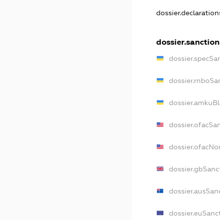
dossier.declaratio
dossier.sanction
dossier.specSa
dossier.rnboSa
dossier.amkuBl
dossier.ofacSa
dossier.ofacN
dossier.gbSanc
dossier.ausSan
dossier.euSanc