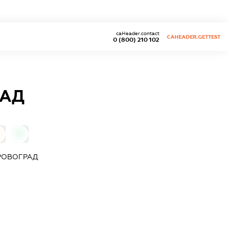
caHeader.contact
CAHEADER.GETTEST
0 (800) 210 102
РАД
0
РОВОГРАД