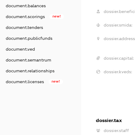
document.balances
dossier.benefici
document.scorings
new!
dossier.smida:
document.tenders
document.publicfunds
dossier.address
document.ved
dossier.capital:
document.semantrum
document.relationships
dossier.kveds:
document.licenses
new!
dossier.tax
dossier.staff