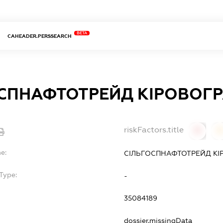
BETA
CAHEADER.PERSSEARCH
СПНАФТОТРЕЙД КІРОВОГ
riskFactors.title
0
0
e:
СІЛЬГОСПНАФТОТРЕЙД КІ
Type:
-
35084189
dossier.missingData