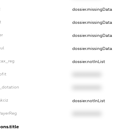
t
dossier.missingData
t
dossier.missingData
er
dossier.missingData
ul
dossier.missingData
_tax_reg
dossier.notInList
ofit
XXXXXXXXXX
_dotation
XXXXXXXXXX
akciz
dossier.notInList
PayerReg
XXXXXXXXXX
ons.title