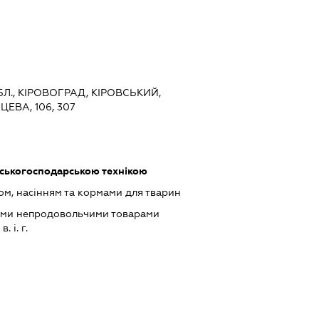
БЛ., КІРОВОГРАД, КІРОВСЬКИЙ,
ЕВА, 106, 307
ьськогосподарською технікою
ом, насінням та кормами для тварин
ими непродовольчими товарами
 і. г.