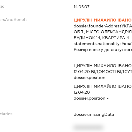
e:
14.05.07
dersAndBenef:
ЦИРУЛІН МИХАЙЛО ІВАН
dossier.founderAddress
УКРА
ОБЛ., МІСТО ОЛЕКСАНДРІ
БУДИНОК 14, КВАРТИРА 4
statements.nationality:
Укра
Розмір внеску до статутног
ЦИРУЛІН МИХАЙЛО ІВАН
12.04.20
ВІДОМОСТІ ВІДСУТ
dossier.position -
ЦИРУЛІН МИХАЙЛО ІВАН
12.04.20
dossier.position -
iaries:
dossier.missingData
XXXXXXXXXX