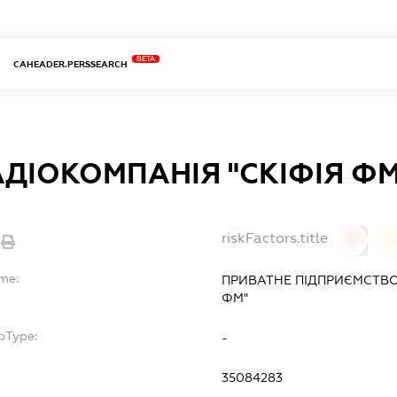
BETA
CAHEADER.PERSSEARCH
ДІОКОМПАНІЯ "СКІФІЯ ФМ
riskFactors.title
0
ame:
ПРИВАТНЕ ПІДПРИЄМСТВО 
ФМ"
bType:
-
35084283