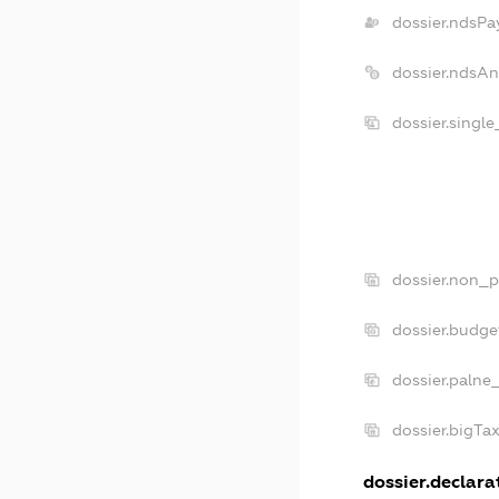
dossier.ndsPa
dossier.ndsAn
dossier.singl
dossier.non_p
dossier.budge
dossier.palne
dossier.bigTa
dossier.declarat