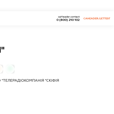
caHeader.contact
CAHEADER.GETTEST
0 (800) 210 102
"
0
0
"ТЕЛЕРАДІОКОМПАНІЯ "СКІФІЯ