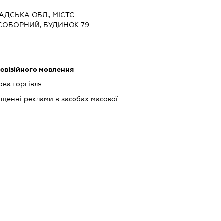
РАДСЬКА ОБЛ., МІСТО
 СОБОРНИЙ, БУДИНОК 79
левізійного мовлення
ова торгівля
щенні реклами в засобах масової