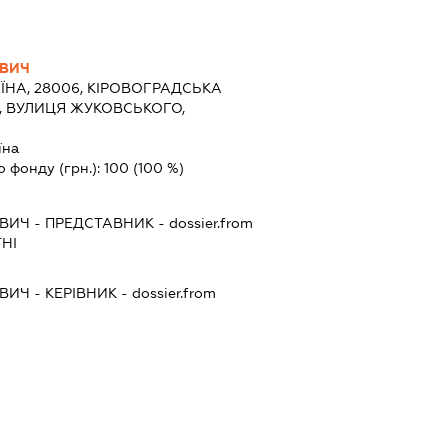
ОВИЧ
ЇНА, 28006, КІРОВОГРАДСЬКА
Я, ВУЛИЦЯ ЖУКОВСЬКОГО,
їна
о фонду (грн.):
100
(100 %)
ОВИЧ
-
ПРЕДСТАВНИК
- dossier.from
НІ
ОВИЧ
-
КЕРІВНИК
- dossier.from