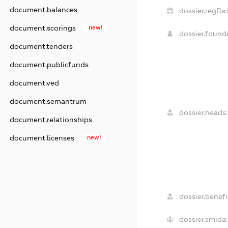
document.balances
dossier.regDat
document.scorings
new!
dossier.foun
document.tenders
document.publicfunds
document.ved
document.semantrum
dossier.heads:
document.relationships
document.licenses
new!
dossier.benefic
dossier.smida: