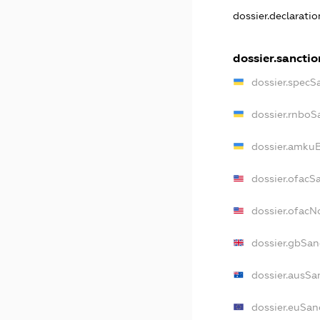
dossier.declarati
dossier.sanctio
dossier.specS
dossier.rnboS
dossier.amkuB
dossier.ofacS
dossier.ofac
dossier.gbSan
dossier.ausSa
dossier.euSan