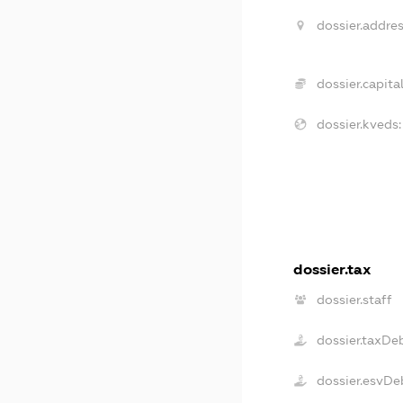
dossier.addres
dossier.capital
dossier.kveds:
dossier.tax
dossier.staff
dossier.taxDe
dossier.esvDe