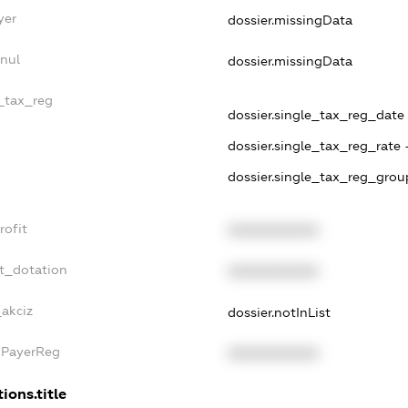
yer
dossier.missingData
nul
dossier.missingData
e_tax_reg
dossier.single_tax_reg_date -
dossier.single_tax_reg_rate 
dossier.single_tax_reg_grou
rofit
XXXXXXXXXX
t_dotation
XXXXXXXXXX
_akciz
dossier.notInList
xPayerReg
XXXXXXXXXX
ions.title