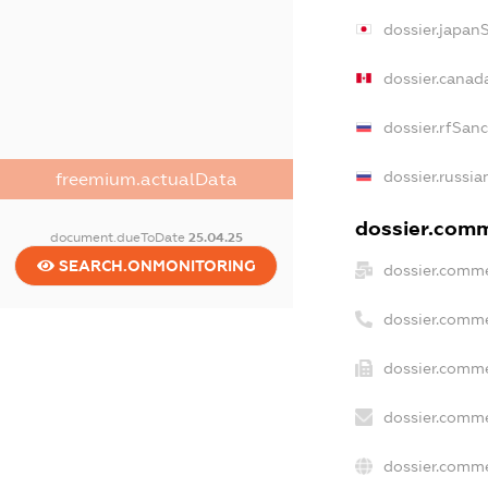
dossier.japan
dossier.canad
dossier.rfSan
dossier.russia
freemium.actualData
dossier.comme
document.dueToDate
25.04.25
SEARCH.ONMONITORING
dossier.comme
dossier.comme
dossier.comme
dossier.comme
dossier.comme