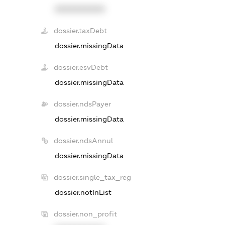
XXXXXXXXXX
dossier.taxDebt
dossier.missingData
dossier.esvDebt
dossier.missingData
dossier.ndsPayer
dossier.missingData
dossier.ndsAnnul
dossier.missingData
dossier.single_tax_reg
dossier.notInList
dossier.non_profit