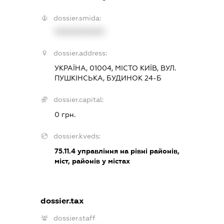
dossier.smida:
XXXXXXXXXX
dossier.address:
УКРАЇНА, 01004, МІСТО КИЇВ, ВУЛ.
ПУШКІНСЬКА, БУДИНОК 24-Б
dossier.capital:
0 грн.
dossier.kveds:
75.11.4
управління на рівні районів,
міст, районів у містах
dossier.tax
dossier.staff