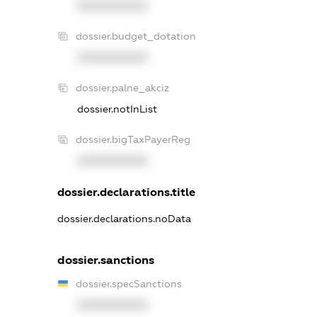
XXXXXXXXXX
dossier.budget_dotation
XXXXXXXXXX
dossier.palne_akciz
dossier.notInList
dossier.bigTaxPayerReg
XXXXXXXXXX
dossier.declarations.title
dossier.declarations.noData
dossier.sanctions
dossier.specSanctions
XXXXXXXXXX