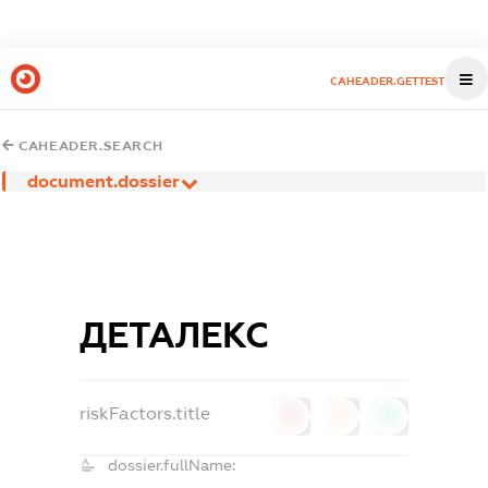
CAHEADER.GETTEST
CAHEADER.SEARCH
document.dossier
ДЕТАЛЕКС
riskFactors.title
0
0
0
dossier.fullName: