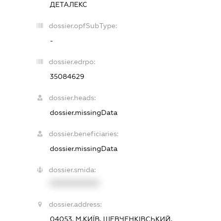
ДЕТАЛЕКС
dossier.opfSubType:
-
dossier.edrpo:
35084629
dossier.heads:
dossier.missingData
dossier.beneficiaries:
dossier.missingData
dossier.smida:
XXXXXXXXXX
dossier.address:
04053, М.КИЇВ, ШЕВЧЕНКІВСЬКИЙ,