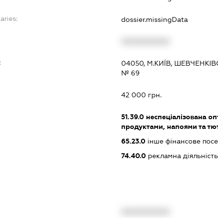
aries:
dossier.missingData
XXXXXXXXXX
:
04050, М.КИЇВ, ШЕВЧЕНКІВ
№ 69
42 000 грн.
51.39.0
неспеціалізована оп
продуктами, напоями та т
65.23.0
інше фінансове пос
74.40.0
рекламна діяльніст
XXXXXXXXXX