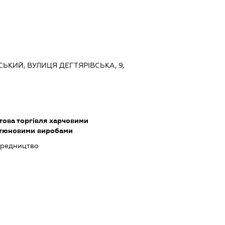
СЬКИЙ, ВУЛИЦЯ ДЕГТЯРІВСЬКА, 9,
това торгівля харчовими
ютюновими виробами
ередництво
ь