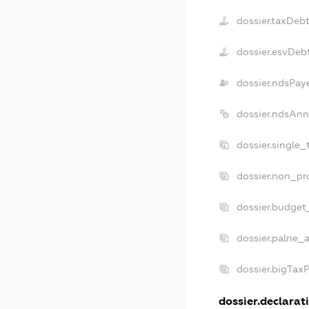
dossier.taxDeb
dossier.esvDeb
dossier.ndsPay
dossier.ndsAnn
dossier.single
dossier.non_pr
dossier.budget
dossier.palne_a
dossier.bigTax
dossier.declarati