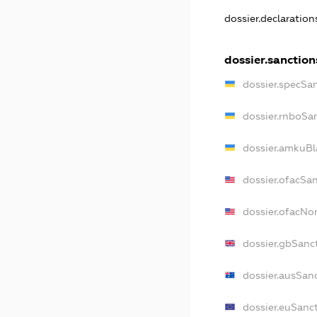
dossier.declaratio
dossier.sanction
dossier.specSa
dossier.rnboSa
dossier.amkuBl
dossier.ofacSa
dossier.ofacN
dossier.gbSanc
dossier.ausSan
dossier.euSanc