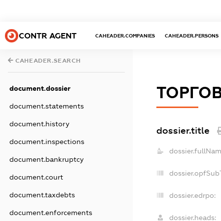
CONTR AGENT
CAHEADER.COMPANIES
CAHEADER.PERSONS
CAHEADER.SEARCH
ТОРГОВ
document.dossier
document.statements
document.history
dossier.title
document.inspections
dossier.fullNam
document.bankruptcy
dossier.opfSub
document.court
document.taxdebts
dossier.edrpo:
document.enforcements
dossier.heads: