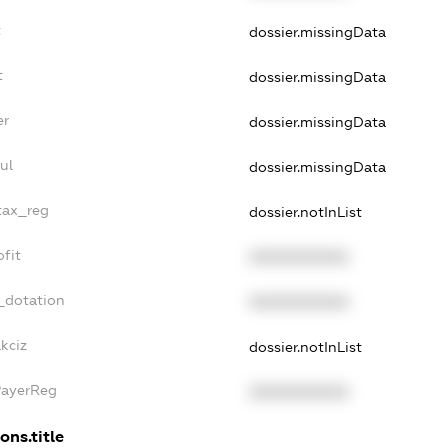
t
dossier.missingData
t
dossier.missingData
er
dossier.missingData
ul
dossier.missingData
_tax_reg
dossier.notInList
ofit
XXXXXXXXXX
_dotation
XXXXXXXXXX
kciz
dossier.notInList
PayerReg
XXXXXXXXXX
ons.title