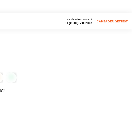
caHeader.contact
CAHEADER.GETTEST
0 (800) 210 102
0
ІС"