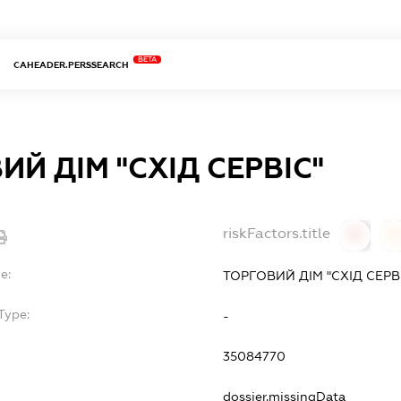
BETA
CAHEADER.PERSSEARCH
ИЙ ДІМ "СХІД СЕРВІС"
riskFactors.title
0
0
e:
ТОРГОВИЙ ДІМ "СХІД СЕРВ
Type:
-
35084770
dossier.missingData