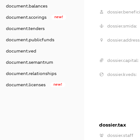
document.balances
dossier.benefici
document.scorings
new!
dossier.smida:
document.tenders
document.publicfunds
dossier.address
document.ved
dossier.capital:
document.semantrum
document.relationships
dossier.kveds:
document.licenses
new!
dossier.tax
dossier.staff