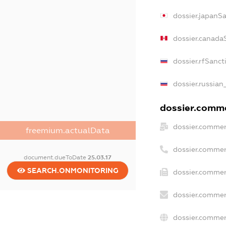
dossier.japanS
dossier.canada
dossier.rfSanct
dossier.russian
dossier.commer
dossier.commer
freemium.actualData
dossier.commer
document.dueToDate
25.03.17
SEARCH.ONMONITORING
dossier.commer
dossier.commer
dossier.commer