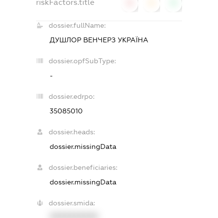
riskFactors.title
0
0
0
dossier.fullName:
ДУШЛОР ВЕНЧЕРЗ УКРАЇНА
dossier.opfSubType:
-
dossier.edrpo:
35085010
dossier.heads:
dossier.missingData
dossier.beneficiaries:
dossier.missingData
dossier.smida:
XXXXXXXXXX