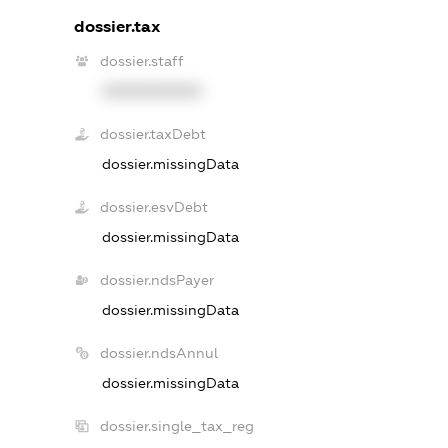
dossier.tax
dossier.staff
XXXXXXXXXX
dossier.taxDebt
dossier.missingData
dossier.esvDebt
dossier.missingData
dossier.ndsPayer
dossier.missingData
dossier.ndsAnnul
dossier.missingData
dossier.single_tax_reg