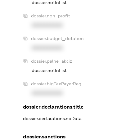
dossier.notInList
dossier.non_profit
XXXXXXXXXX
dossier.budget_dotation
XXXXXXXXXX
dossier.palne_akciz
dossier.notInList
dossier.bigTaxPayerReg
XXXXXXXXXX
dossier.declarations.title
dossier.declarations.noData
dossier.sanctions