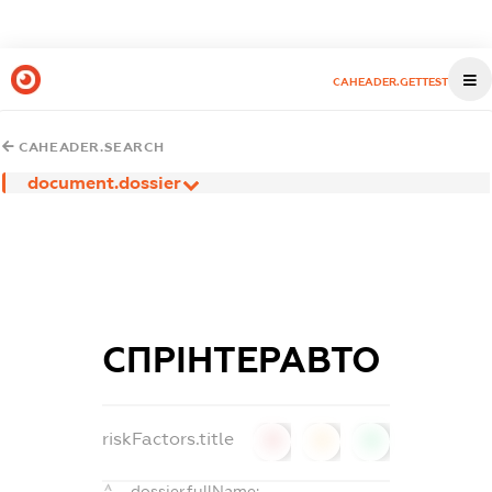
CAHEADER.GETTEST
CAHEADER.SEARCH
document.dossier
СПРІНТЕРАВТО
riskFactors.title
0
0
0
dossier.fullName: