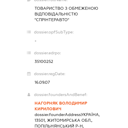
ТОВАРИСТВО З ОБМЕЖЕНОЮ
ВІДПОВІДАЛЬНІСТЮ
"СПРІНТЕРАВТО"
dossier.opfSubType:
-
dossier.edrpo:
35100252
dossier.regDate:
16.09.07
dossier.foundersAndBenef:
НАГОРНЯК ВОЛОДИМИР
КИРИЛОВИЧ
dossier.founderAddress
УКРАЇНА,
13501, ЖИТОМИРСЬКА ОБЛ.,
ПОПІЛЬНЯНСЬКИЙ Р-Н,