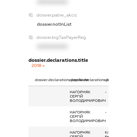
XXXXXXXXXX
dossier.palne_akciz
dossier.notInList
dossier.bigTaxPayerReg
XXXXXXXXXX
dossier.declarations.title
2018
dossier.declarations.pepName
dossier.declarations.personName
dossier.declarati
НАГОРНЯК
-
СЕРГІЙ
ВОЛОДИМИРОВИЧ
НАГОРНЯК
-
СЕРГІЙ
ВОЛОДИМИРОВИЧ
НАГОРНЯК
Кінцевий
СЕРГІЙ
бенефіціарний