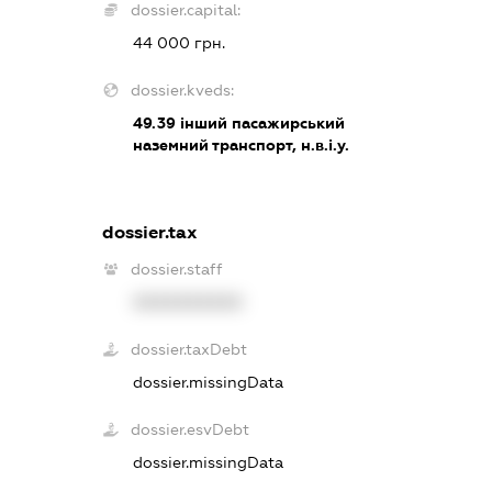
dossier.capital:
44 000 грн.
dossier.kveds:
49.39
інший пасажирський
наземний транспорт, н.в.і.у.
dossier.tax
dossier.staff
XXXXXXXXXX
dossier.taxDebt
dossier.missingData
dossier.esvDebt
dossier.missingData