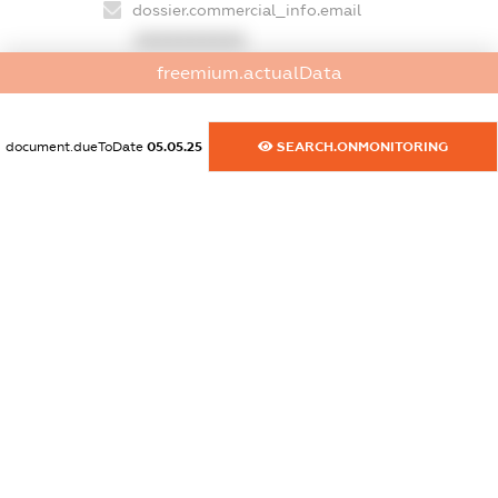
dossier.commercial_info.email
XXXXXXXXXX
freemium.actualData
dossier.commercial_info.website
XXXXXXXXXX
document.dueToDate
05.05.25
SEARCH.ONMONITORING
dossier.commercial_info.activity
XXXXXXXXXX
freemium.exampleText_1
freemium.exampleText_2
freemium.anonymousPerSearch2
FREEMIUM.DETAILS
FREEMIUM.REGISTER