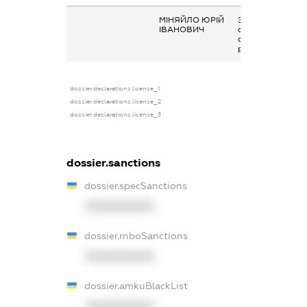
МІНЯЙЛО ЮРІЙ
Заробітна плата
ІВАНОВИЧ
отримана за
основним місцем
роботи
dossier.declarations.license_1
dossier.declarations.license_2
dossier.declarations.license_3
dossier.sanctions
dossier.specSanctions
XXXXXXXXXX
dossier.rnboSanctions
XXXXXXXXXX
dossier.amkuBlackList
XXXXXXXXXX