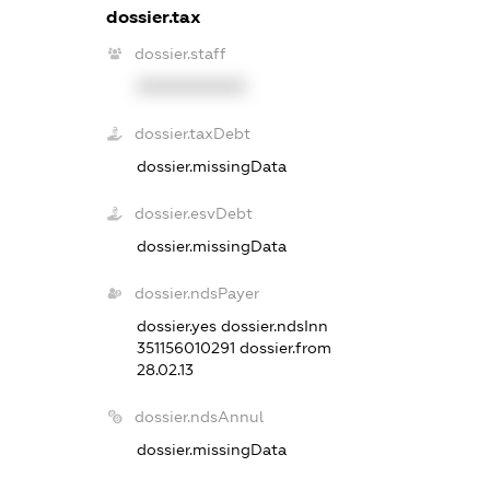
dossier.tax
dossier.staff
XXXXXXXXXX
dossier.taxDebt
dossier.missingData
dossier.esvDebt
dossier.missingData
dossier.ndsPayer
dossier.yes
dossier.ndsInn
351156010291
dossier.from
28.02.13
dossier.ndsAnnul
dossier.missingData