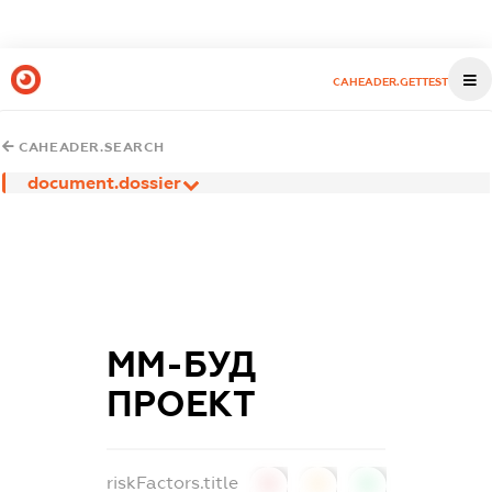
CAHEADER.GETTEST
CAHEADER.SEARCH
document.dossier
ММ-БУД
ПРОЕКТ
riskFactors.title
0
0
0