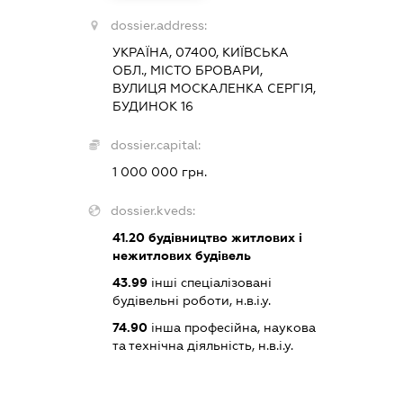
dossier.address:
УКРАЇНА, 07400, КИЇВСЬКА
ОБЛ., МІСТО БРОВАРИ,
ВУЛИЦЯ МОСКАЛЕНКА СЕРГІЯ,
БУДИНОК 16
dossier.capital:
1 000 000 грн.
dossier.kveds:
41.20
будівництво житлових і
нежитлових будівель
43.99
інші спеціалізовані
будівельні роботи, н.в.і.у.
74.90
інша професійна, наукова
та технічна діяльність, н.в.і.у.