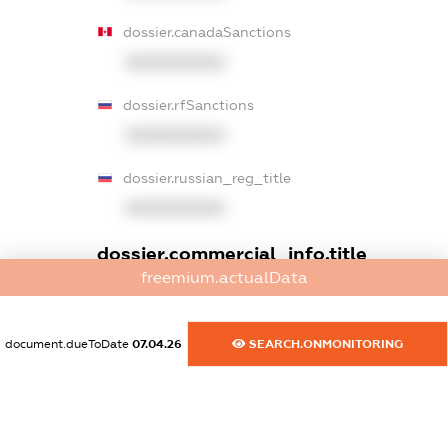
dossier.canadaSanctions
XXXXXXXXXX
dossier.rfSanctions
XXXXXXXXXX
dossier.russian_reg_title
XXXXXXXXXX
dossier.commercial_info.title
freemium.actualData
dossier.commercial_info.postal_address
XXXXXXXXXX
document.dueToDate
07.04.26
SEARCH.ONMONITORING
dossier.commercial_info.phone
XXXXXXXXXX
dossier.commercial_info.fax