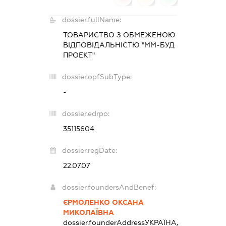
dossier.fullName:
ТОВАРИСТВО З ОБМЕЖЕНОЮ
ВІДПОВІДАЛЬНІСТЮ "ММ-БУД
ПРОЕКТ"
dossier.opfSubType:
-
dossier.edrpo:
35115604
dossier.regDate:
22.07.07
dossier.foundersAndBenef:
ЄРМОЛЕНКО ОКСАНА
МИКОЛАЇВНА
dossier.founderAddress
УКРАЇНА,