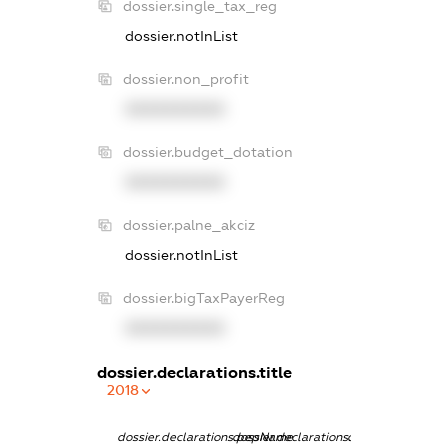
dossier.single_tax_reg
dossier.notInList
dossier.non_profit
XXXXXXXXXX
dossier.budget_dotation
XXXXXXXXXX
dossier.palne_akciz
dossier.notInList
dossier.bigTaxPayerReg
XXXXXXXXXX
dossier.declarations.title
2018
dossier.declarations.pepName
dossier.declarations.personName
dossier.declarati