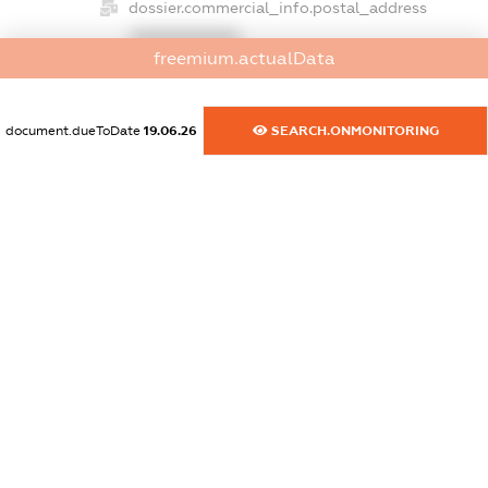
dossier.commercial_info.postal_address
XXXXXXXXXX
freemium.actualData
dossier.commercial_info.phone
XXXXXXXXXX
document.dueToDate
19.06.26
SEARCH.ONMONITORING
dossier.commercial_info.fax
XXXXXXXXXX
dossier.commercial_info.email
XXXXXXXXXX
dossier.commercial_info.website
XXXXXXXXXX
dossier.commercial_info.activity
XXXXXXXXXX