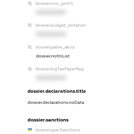
dossier.non_profit
XXXXXXXXXX
dossier.budget_dotation
XXXXXXXXXX
dossier.palne_akciz
dossier.notInList
dossier.bigTaxPayerReg
XXXXXXXXXX
dossier.declarations.title
dossier.declarations.noData
dossier.sanctions
dossier.specSanctions