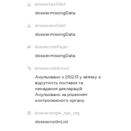
dossier.taxDebt
dossier.missingData
dossier.esvDebt
dossier.missingData
dossier.ndsPayer
dossier.missingData
dossier.ndsAnnul
Анульовано з 29.12.13 у зв'язку з:
вiдсутнiсть поставок та
ненадання декларацiй
Анульовано за рiшенням
контролюючого органу.
dossier.single_tax_reg
dossier.notInList