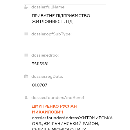
dossier.fullName:
ПРИВАТНЕ ПІДПРИЄМСТВО
ЖИТЛОІНВЕСТ ЛТД
dossier.opfSubType:
-
dossier.edrpo:
35115981
dossier.regDate:
01.07.07
dossier.foundersAndBenef:
ДМИТРЕНКО РУСЛАН
МИХАЙЛОВИЧ
dossier.founderAddress
ЖИТОМИРСЬКА
ОБЛ., ЄМІЛЬЧИНСЬКИЙ РАЙОН,
СЕЛИЩЕ МІСЬКОГО ТИПУ