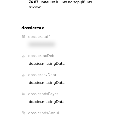
74.87
надання інших комерційних
послуг
dossier.tax
dossier.staff
XXXXXXXXXX
dossier.taxDebt
dossier.missingData
dossier.esvDebt
dossier.missingData
dossier.ndsPayer
dossier.missingData
dossier.ndsAnnul