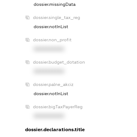
dossier.missingData
dossier.single_tax_reg
dossier.notInList
dossier.non_profit
XXXXXXXXXX
dossier.budget_dotation
XXXXXXXXXX
dossier.palne_akciz
dossier.notInList
dossier.bigTaxPayerReg
XXXXXXXXXX
dossier.declarations.title