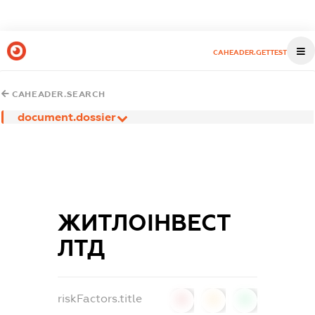
CAHEADER.GETTEST
CAHEADER.SEARCH
document.dossier
ЖИТЛОІНВЕСТ
ЛТД
riskFactors.title
0
0
0