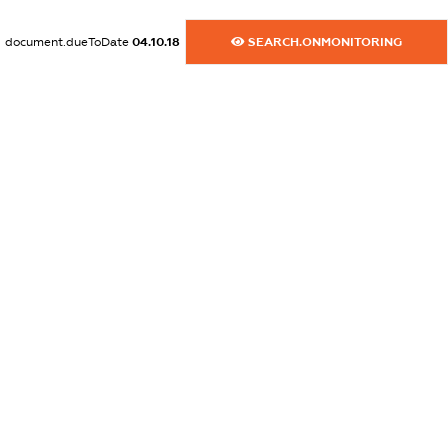
dossier.commercial_info.activity
document.dueToDate
04.10.18
SEARCH.ONMONITORING
XXXXXXXXXX
freemium.exampleText_1
freemium.exampleText_2
freemium.anonymousPerSearch2
FREEMIUM.DETAILS
FREEMIUM.REGISTER