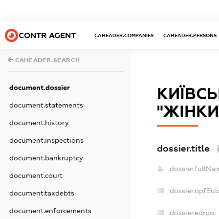
CONTR AGENT
CAHEADER.COMPANIES
CAHEADER.PERSONS
CAHEADER.SEARCH
document.dossier
КИЇВСЬ
document.statements
"ЖІНКИ
document.history
document.inspections
dossier.title
document.bankruptcy
dossier.fullNa
document.court
dossier.opfSu
document.taxdebts
document.enforcements
dossier.edrpo: