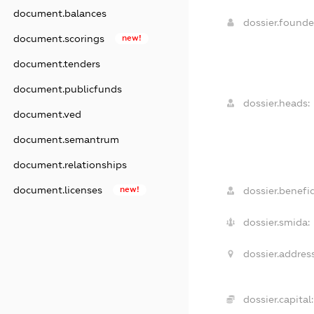
document.balances
dossier.found
document.scorings
new!
document.tenders
document.publicfunds
dossier.heads:
document.ved
document.semantrum
document.relationships
document.licenses
new!
dossier.benefic
dossier.smida:
dossier.address
dossier.capital: