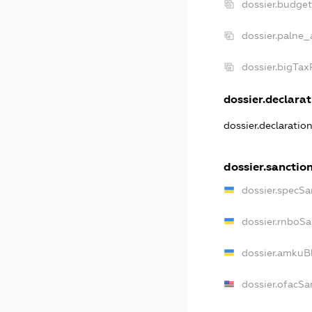
dossier.budge
dossier.palne_
dossier.bigTa
dossier.declarat
dossier.declaratio
dossier.sanctio
dossier.specSa
dossier.rnboSa
dossier.amkuBl
dossier.ofacSa