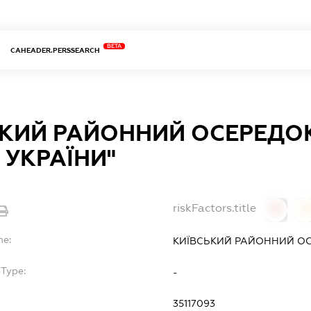
BETA
CAHEADER.PERSSEARCH
КИЙ РАЙОННИЙ ОСЕРЕДОК
 УКРАЇНИ"
riskFactors.title
0
0
me:
КИЇВСЬКИЙ РАЙОННИЙ ОСЕ
bType:
-
35117093