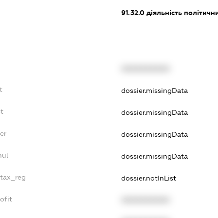
91.32.0
діяльність політичн
XXXXXXXXXX
t
dossier.missingData
t
dossier.missingData
er
dossier.missingData
nul
dossier.missingData
_tax_reg
dossier.notInList
ofit
XXXXXXXXXX