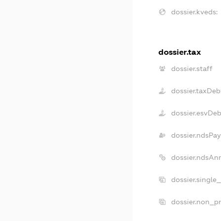
dossier.kveds:
dossier.tax
dossier.staff
dossier.taxDeb
dossier.esvDeb
dossier.ndsPay
dossier.ndsAn
dossier.single
dossier.non_pr