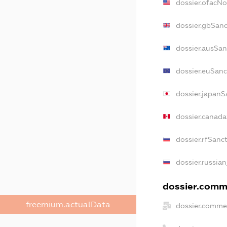
dossier.ofacN
dossier.gbSanc
dossier.ausSan
dossier.euSanc
dossier.japanS
dossier.canad
dossier.rfSanc
dossier.russian
dossier.comme
freemium.actualData
dossier.commer