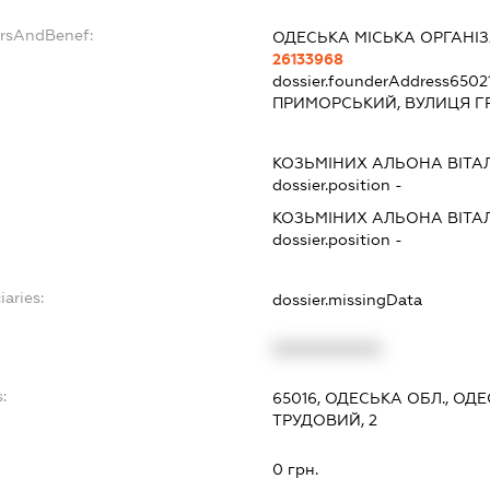
ersAndBenef:
ОДЕСЬКА МІСЬКА ОРГАНІЗА
26133968
dossier.founderAddress
6502
ПРИМОРСЬКИЙ, ВУЛИЦЯ Г
КОЗЬМІНИХ АЛЬОНА ВІТАЛ
dossier.position -
КОЗЬМІНИХ АЛЬОНА ВІТАЛ
dossier.position -
iaries:
dossier.missingData
XXXXXXXXXX
:
65016, ОДЕСЬКА ОБЛ., ОД
ТРУДОВИЙ, 2
0 грн.