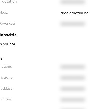
t_dotation
XXXXXXXXXX
akciz
dossier.notInList
xPayerReg
XXXXXXXXXX
ions.title
ns.noData
ns
nctions
XXXXXXXXXX
nctions
XXXXXXXXXX
ackList
XXXXXXXXXX
nctions
XXXXXXXXXX