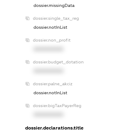
dossier.missingData
dossier.single_tax_reg
dossier.notInList
dossier.non_profit
XXXXXXXXXX
dossier.budget_dotation
XXXXXXXXXX
dossier.palne_akciz
dossier.notInList
dossier.bigTaxPayerReg
XXXXXXXXXX
dossier.declarations.title