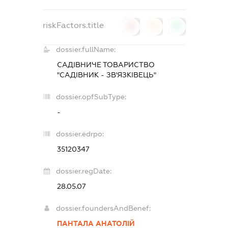
riskFactors.title
0
0
0
dossier.fullName:
САДІВНИЧЕ ТОВАРИСТВО
"САДІВНИК - ЗВ'ЯЗКІВЕЦЬ"
dossier.opfSubType:
-
dossier.edrpo:
35120347
dossier.regDate:
28.05.07
dossier.foundersAndBenef:
ПАНТАЛА АНАТОЛІЙ