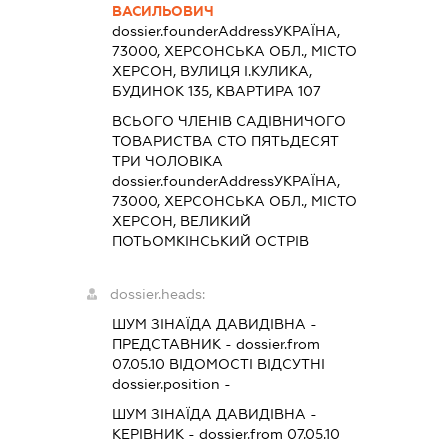
ВАСИЛЬОВИЧ
dossier.founderAddress
УКРАЇНА,
73000, ХЕРСОНСЬКА ОБЛ., МІСТО
ХЕРСОН, ВУЛИЦЯ І.КУЛИКА,
БУДИНОК 135, КВАРТИРА 107
ВСЬОГО ЧЛЕНІВ САДІВНИЧОГО
ТОВАРИСТВА СТО ПЯТЬДЕСЯТ
ТРИ ЧОЛОВІКА
dossier.founderAddress
УКРАЇНА,
73000, ХЕРСОНСЬКА ОБЛ., МІСТО
ХЕРСОН, ВЕЛИКИЙ
ПОТЬОМКІНСЬКИЙ ОСТРІВ
dossier.heads:
ШУМ ЗІНАЇДА ДАВИДІВНА
-
ПРЕДСТАВНИК
- dossier.from
07.05.10
ВІДОМОСТІ ВІДСУТНІ
dossier.position -
ШУМ ЗІНАЇДА ДАВИДІВНА
-
КЕРІВНИК
- dossier.from 07.05.10