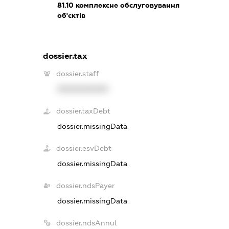
81.10
комплексне обслуговування
об'єктів
dossier.tax
dossier.staff
XXXXXXXXXX
dossier.taxDebt
dossier.missingData
dossier.esvDebt
dossier.missingData
dossier.ndsPayer
dossier.missingData
dossier.ndsAnnul