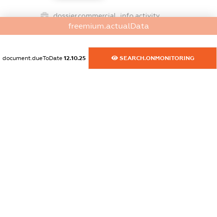
dossier.commercial_info.activity
freemium.actualData
XXXXXXXXXX
document.dueToDate
12.10.25
SEARCH.ONMONITORING
freemium.exampleText_1
freemium.exampleText_2
freemium.anonymousPerSearch2
FREEMIUM.DETAILS
FREEMIUM.REGISTER