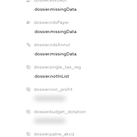
dossier.esvDebt
dossier.missingData
dossier.ndsPayer
dossier.missingData
dossier.ndsAnnul
dossier.missingData
dossier.single_tax_reg
dossier.notInList
dossier.non_profit
XXXXXXXXXX
dossier.budget_dotation
XXXXXXXXXX
dossier.palne_akciz