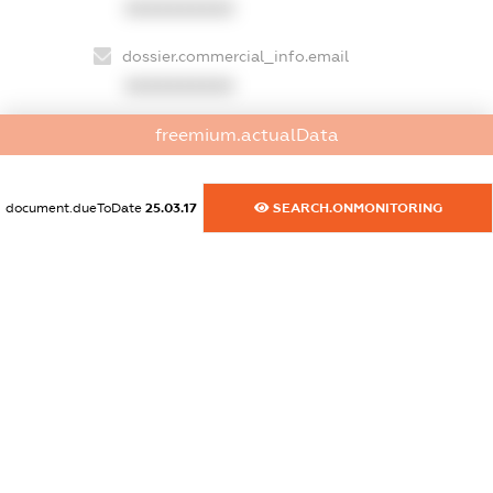
XXXXXXXXXX
dossier.commercial_info.email
XXXXXXXXXX
dossier.commercial_info.website
freemium.actualData
XXXXXXXXXX
document.dueToDate
25.03.17
SEARCH.ONMONITORING
dossier.commercial_info.activity
XXXXXXXXXX
freemium.exampleText_1
freemium.exampleText_2
freemium.anonymousPerSearch2
FREEMIUM.DETAILS
FREEMIUM.REGISTER