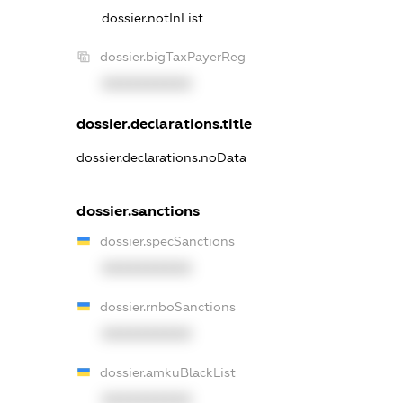
dossier.notInList
dossier.bigTaxPayerReg
XXXXXXXXXX
dossier.declarations.title
dossier.declarations.noData
dossier.sanctions
dossier.specSanctions
XXXXXXXXXX
dossier.rnboSanctions
XXXXXXXXXX
dossier.amkuBlackList
XXXXXXXXXX