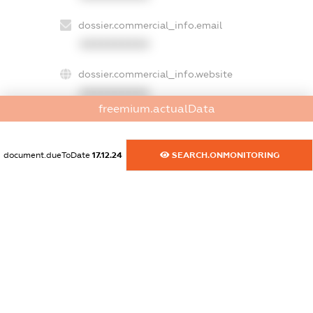
dossier.commercial_info.email
XXXXXXXXXX
dossier.commercial_info.website
XXXXXXXXXX
freemium.actualData
dossier.commercial_info.activity
XXXXXXXXXX
document.dueToDate
17.12.24
SEARCH.ONMONITORING
freemium.exampleText_1
freemium.exampleText_2
freemium.anonymousPerSearch2
FREEMIUM.DETAILS
FREEMIUM.REGISTER