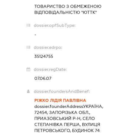
ТОВАРИСТВО З ОБМЕЖЕНОЮ
ВІДПОВІДАЛЬНІСТЮ "ЮТТК"
dossier.opfSubType:
-
dossier.edrpo:
35124755
dossier.regDate:
07.06.07
dossier.foundersAndBenef:
РІЖКО ЛІДІЯ ПАВЛІВНА
dossier.founderAddress
УКРАЇНА,
72454, ЗАПОРІЗЬКА ОБЛ.,
ПРИАЗОВСЬКИЙ Р-Н, СЕЛО
СТЕПАНІВКА ПЕРША, ВУЛИЦЯ
ПЕТРОВСЬКОГО, БУДИНОК 74