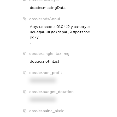
dossier.missingData
dossier.ndsAnnul
Анульовано з 01.04.12 у зв'язку з:
ненадання декларацiй протягом
року
.
dossier.single_tax_reg
dossier.notInList
dossier.non_profit
XXXXXXXXXX
dossier.budget_dotation
XXXXXXXXXX
dossier.palne_akciz