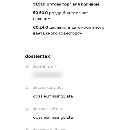
51.51.0
оптова торгівля паливом
50.50.0
роздрібна торгівля
пальним
60.24.0
діяльність автомобільного
вантажного транспорту
dossier.tax
dossier.staff
XXXXXXXXXX
dossier.taxDebt
dossier.missingData
dossier.esvDebt
dossier.missingData
dossier.ndsPayer