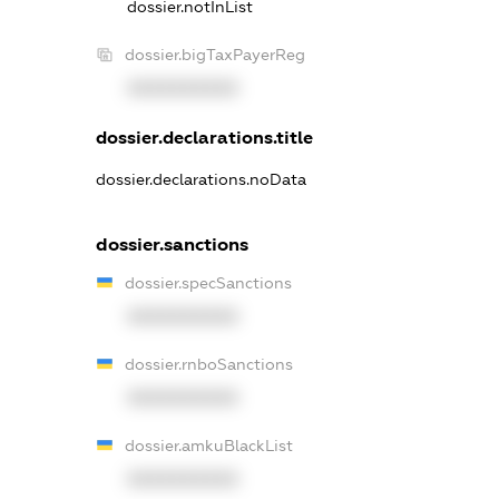
dossier.notInList
dossier.bigTaxPayerReg
XXXXXXXXXX
dossier.declarations.title
dossier.declarations.noData
dossier.sanctions
dossier.specSanctions
XXXXXXXXXX
dossier.rnboSanctions
XXXXXXXXXX
dossier.amkuBlackList
XXXXXXXXXX