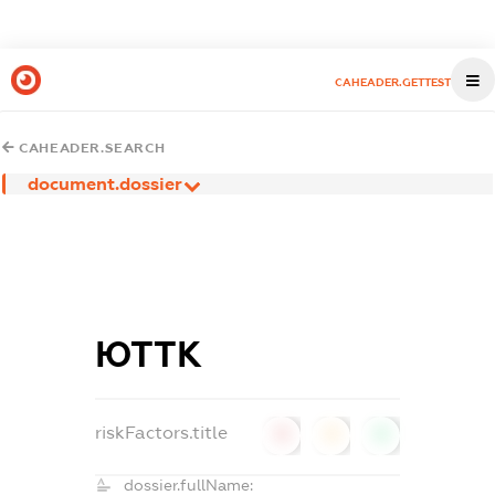
CAHEADER.GETTEST
CAHEADER.SEARCH
document.dossier
ЮТТК
riskFactors.title
0
0
0
dossier.fullName: