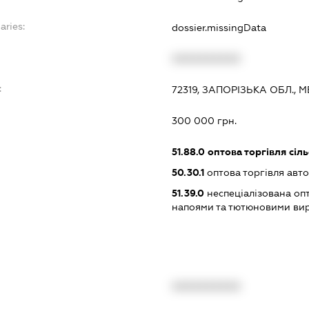
aries:
dossier.missingData
XXXXXXXXXX
:
72319, ЗАПОРІЗЬКА ОБЛ., 
300 000 грн.
51.88.0
оптова торгівля сіл
50.30.1
оптова торгівля авт
51.39.0
неспеціалізована оп
напоями та тютюновими ви
XXXXXXXXXX