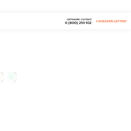
caHeader.contact
CAHEADER.GETTEST
0 (800) 210 102
0