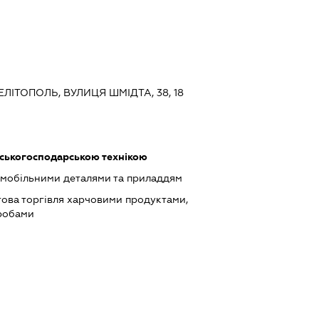
МЕЛІТОПОЛЬ, ВУЛИЦЯ ШМІДТА, 38, 18
ьськогосподарською технікою
омобільними деталями та приладдям
това торгівля харчовими продуктами,
робами