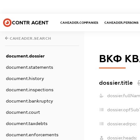
CONTR AGENT
CAHEADER.COMPANIES
CAHEADER.PERSONS
CAHEADER.SEARCH
ВКФ К
document.dossier
document.statements
document.history
dossier.title
document.inspections
dossier.fullNam
document.bankruptcy
dossier.opfSub
document.court
document.taxdebts
dossier.edrpo:
document.enforcements
dossier.heads: