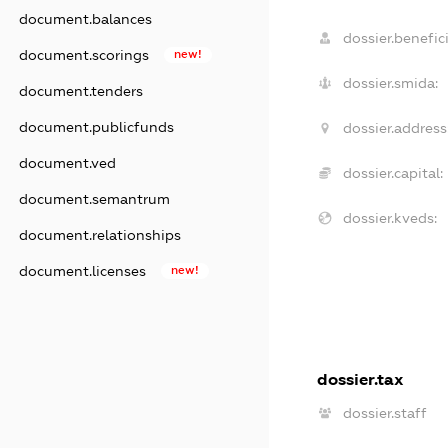
document.balances
dossier.benefici
document.scorings
new!
dossier.smida:
document.tenders
document.publicfunds
dossier.address
document.ved
dossier.capital:
document.semantrum
dossier.kveds:
document.relationships
document.licenses
new!
dossier.tax
dossier.staff