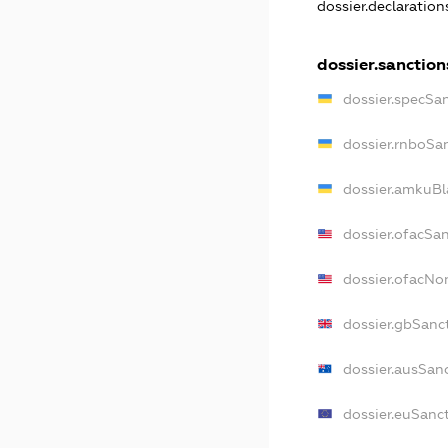
dossier.declaratio
dossier.sanction
dossier.specSa
dossier.rnboSa
dossier.amkuBl
dossier.ofacSa
dossier.ofacN
dossier.gbSanc
dossier.ausSan
dossier.euSanc