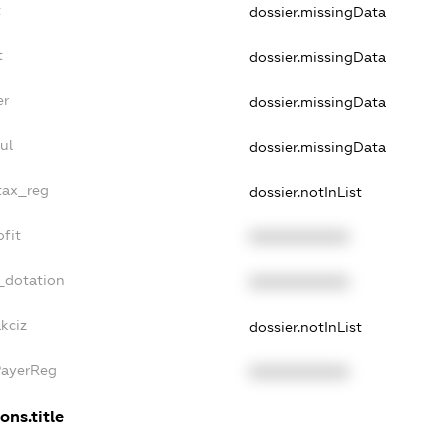
t
dossier.missingData
t
dossier.missingData
er
dossier.missingData
ul
dossier.missingData
_tax_reg
dossier.notInList
ofit
XXXXXXXXXX
_dotation
XXXXXXXXXX
kciz
dossier.notInList
PayerReg
XXXXXXXXXX
ons.title