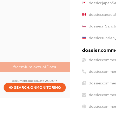
dossier.japanS
dossier.canada
dossier.rfSanct
dossier.russian
dossier.commer
dossier.commer
freemium.actualData
dossier.commer
document.dueToDate
25.03.17
dossier.commer
SEARCH.ONMONITORING
dossier.commer
dossier.commer