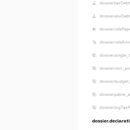
dossier.taxDeb
dossier.esvDeb
dossier.ndsPay
dossier.ndsAnn
dossier.single
dossier.non_pr
dossier.budget
dossier.palne_a
dossier.bigTax
dossier.declarati