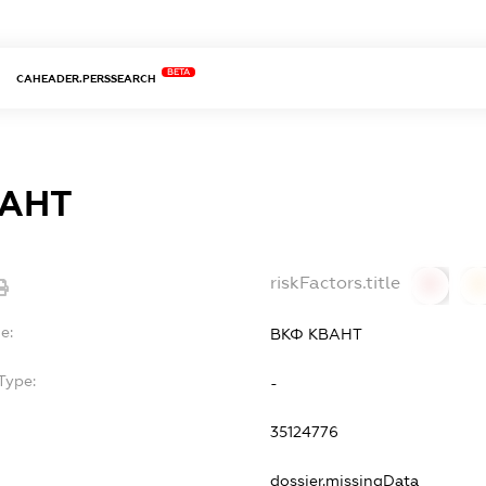
BETA
CAHEADER.PERSSEARCH
ВАНТ
riskFactors.title
0
0
e:
ВКФ КВАНТ
Type:
-
35124776
dossier.missingData