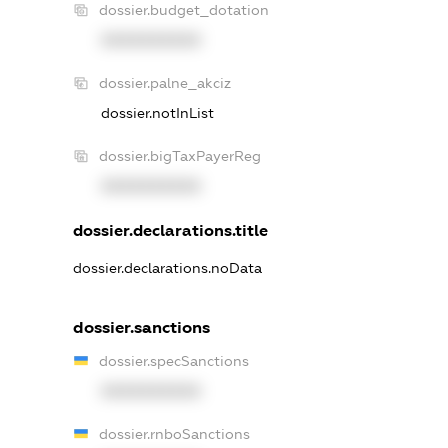
dossier.budget_dotation
XXXXXXXXXX
dossier.palne_akciz
dossier.notInList
dossier.bigTaxPayerReg
XXXXXXXXXX
dossier.declarations.title
dossier.declarations.noData
dossier.sanctions
dossier.specSanctions
XXXXXXXXXX
dossier.rnboSanctions