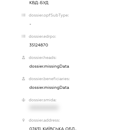
КВД-БУД
dossier.opfSubType:
-
dossier.edrpo:
35124870
dossier.heads:
dossier.missingData
dossier.beneficiaries:
dossier.missingData
dossier.smida:
XXXXXXXXXX
dossier.address:
07431, КИЇВСЬКА ОБЛ.,