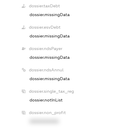
dossier.taxDebt
dossier.missingData
dossier.esvDebt
dossier.missingData
dossier.ndsPayer
dossier.missingData
dossier.ndsAnnul
dossier.missingData
dossier.single_tax_reg
dossier.notInList
dossier.non_profit
XXXXXXXXXX