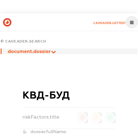
CAHEADER.GETTEST
CAHEADER.SEARCH
document.dossier
КВД-БУД
riskFactors.title
0
0
0
dossier.fullName: