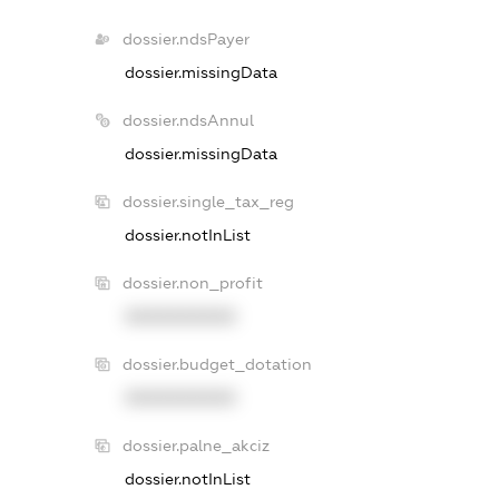
dossier.ndsPayer
dossier.missingData
dossier.ndsAnnul
dossier.missingData
dossier.single_tax_reg
dossier.notInList
dossier.non_profit
XXXXXXXXXX
dossier.budget_dotation
XXXXXXXXXX
dossier.palne_akciz
dossier.notInList