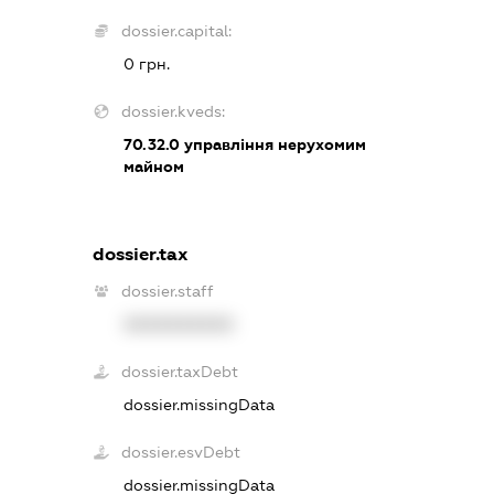
dossier.capital:
0 грн.
dossier.kveds:
70.32.0
управління нерухомим
майном
dossier.tax
dossier.staff
XXXXXXXXXX
dossier.taxDebt
dossier.missingData
dossier.esvDebt
dossier.missingData