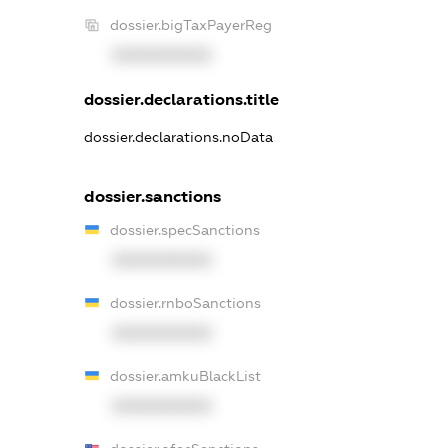
dossier.bigTaxPayerReg
XXXXXXXXXX
dossier.declarations.title
dossier.declarations.noData
dossier.sanctions
dossier.specSanctions
XXXXXXXXXX
dossier.rnboSanctions
XXXXXXXXXX
dossier.amkuBlackList
XXXXXXXXXX