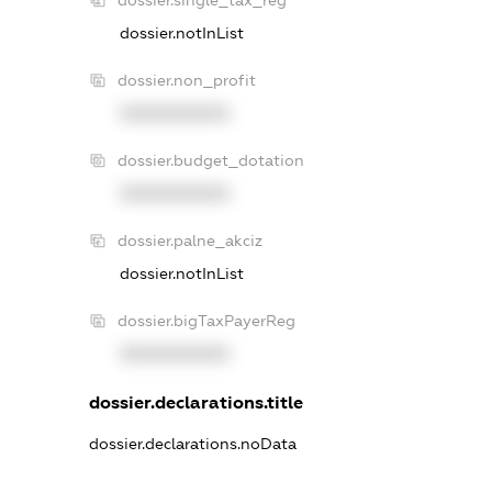
dossier.notInList
dossier.non_profit
XXXXXXXXXX
dossier.budget_dotation
XXXXXXXXXX
dossier.palne_akciz
dossier.notInList
dossier.bigTaxPayerReg
XXXXXXXXXX
dossier.declarations.title
dossier.declarations.noData