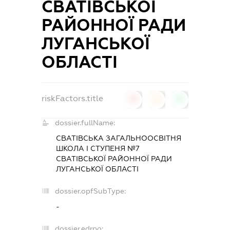
СВАТІВСЬКОЇ
РАЙОННОЇ РАДИ
ЛУГАНСЬКОЇ
ОБЛАСТІ
riskFactors.title
0
0
0
dossier.fullName:
СВАТІВСЬКА ЗАГАЛЬНООСВІТНЯ
ШКОЛА І СТУПЕНЯ №7
СВАТІВСЬКОЇ РАЙОННОЇ РАДИ
ЛУГАНСЬКОЇ ОБЛАСТІ
dossier.opfSubType:
-
dossier.edrpo: