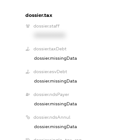
dossier.tax
dossier.staff
XXXXXXXXXX
dossier.taxDebt
dossier.missingData
dossier.esvDebt
dossier.missingData
dossier.ndsPayer
dossier.missingData
dossier.ndsAnnul
dossier.missingData
dossier.single_tax_reg