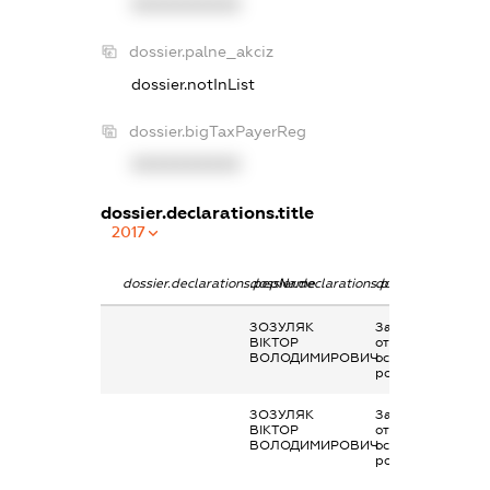
XXXXXXXXXX
dossier.palne_akciz
dossier.notInList
dossier.bigTaxPayerReg
XXXXXXXXXX
dossier.declarations.title
2017
dossier.declarations.pepName
dossier.declarations.personName
dossier.declarati
ЗОЗУЛЯК
Заробітна плата
ВІКТОР
отримана за
ВОЛОДИМИРОВИЧ
основним місцем
роботи
ЗОЗУЛЯК
Заробітна плата
ВІКТОР
отримана за
ВОЛОДИМИРОВИЧ
основним місцем
роботи