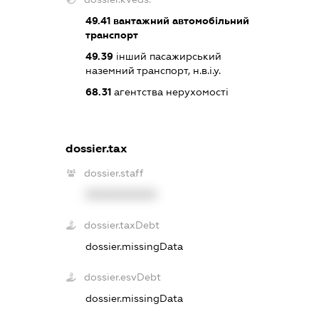
49.41
вантажний автомобільний
транспорт
49.39
інший пасажирський
наземний транспорт, н.в.і.у.
68.31
агентства нерухомості
dossier.tax
dossier.staff
XXXXXXXXXX
dossier.taxDebt
dossier.missingData
dossier.esvDebt
dossier.missingData